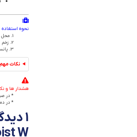
ق
نحوه استفاده :
1. محل استفاده را تمیز کنید.
2. زخم را خشک کنید.
3. پانسمان را بر روی زخم قرار دهید.
نکات مهم 
هشدار ها و نک
* در صو
* در دم
1 دیدگاه برای
Moist W ابعاد 20*25