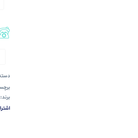
:
دسته
برچس
برند:
ز
اشترا