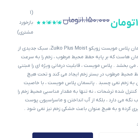
1
(
۱.۱۵۰.۰۰۰
تومان
تومان
بازخورد
مشتری)
پانسمان پلاس مویست زویکو Zuiko Plus Moist، سبک جدیدی از
ان هاست که بر پایه حفظ محیط مرطوب ، زخم را به سرعت
 می بخشد . پلاس مویست ، قابلیت درمانی ویژه ای را مبتنی
ظ محیط مرطوب در بستر زخم ایجاد می کند و تحت هیچ
 به زخم نمی چسبد . پانسمان پلاس مویست ، با خاصیت
نترل شده ترشحات ، نه تنها به مقدار مناسبی محیط زخم را
 نگه می دارد ، بلکه از آب انداختن و ماسراسیون پوست
ری کرده و به هیچ عنوان باعث خشکی زخم نیز نمی شود .