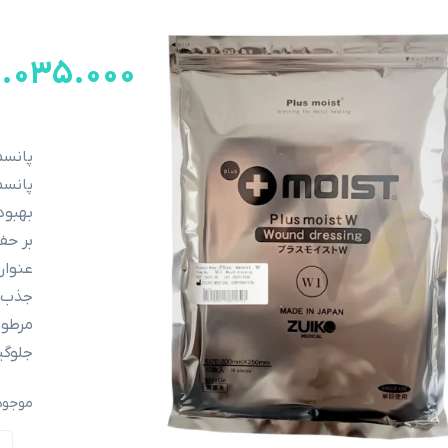
۱.۰۳۵.۰۰۰
پانسم
بهبود
بر حف
عنوان
جذب ک
مرطوب
جلوگی
موجود