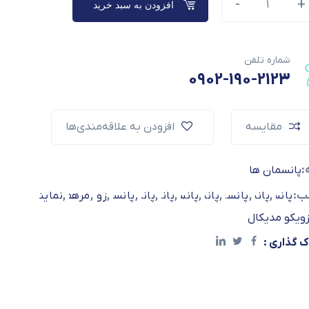
-
-
+
+
افزودن به سبد خرید
Alternative
شماره تلفن
0902-190-2123
مقایسه
افزودن به علاقه‌مندی‌ها
:
پانسمان ها
ب:
,
,
,
پانسمان آلژینات
,
پانسمان زویکو
,
,
پانسمان ژاپنی
پانسمان زویکو مدیکال
,
پانسمان سوختگی
پانسمان فوم
,
,
پانسمان نوین
,
زویکو ژاپن
پانسمان هیدروکلوئید
مرهم اندیشه سلام
نمایندگی زویک
ویکو مدیکال
ک گذاری :