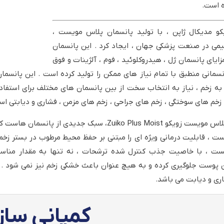
ه است.
و مدیکال ژاپن ، با تولید پانسمان پلاس مویست ،
یمی در صنعت پزشکی جهان ، ایجاد کرد . این پانسمان
زایای پانسمان ژل ، هیدروکلوئید ، فوم ، آلژینات و فوق
نسمانی منطبق با تمام نیاز های ممکن را تولید کرده است . این پانسم
به زخم ، نیاز به انتخاب سخت از بین پانسمان های مختلف برای استفاده
 زخم های سوختگی ، زخم های جراحی ، زخم های مزمن ، فشاری و دیابتی ا
پانسمان پلاس مویست زویکو Zuiko Plus Moist، سب
ت ، قابلیت درمانی ویژه ای را مبتنی بر حفظ محیط مرطوب در بستر زخم
ت ، با خاصیت جذب کنترل شده ترشحات ، نه تنها به مقدار مناسبی 
 پوست جلوگیری کرده و به هیچ عنوان باعث خشکی زخم نیز نمی شود . پ
ری و دیابت می باشد.
کمپانی ساز