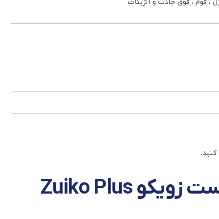
 ، فوم ، فوق جاذب و آلژینات
کنید.
پانسمان پلاس مویست زویکو Zuiko Plus