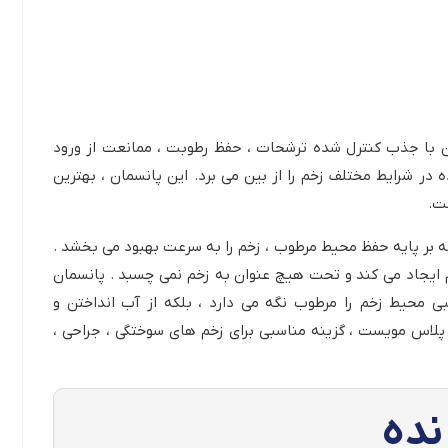
ان با جذب کنترل شده ترشحات ، حفظ رطوبت ، ممانعت از ورود
 در شرایط مختلف زخم را از بین می برد. این پانسمان ، بهترین
ست.
ک جدیدی از پانسمان هاست که بر پایه حفظ محیط مرطوب ، زخم را به سرعت بهبود می بخشد .
 ایجاد می کند و تحت هیچ عنوان به زخم نمی چسبد . پانسمان
محیط زخم را مرطوب نگه می دارد ، بلکه از آب انداختن و
لاس مویست ، گزینه مناسبی برای زخم های سوختگی ، جراحی ،
نده