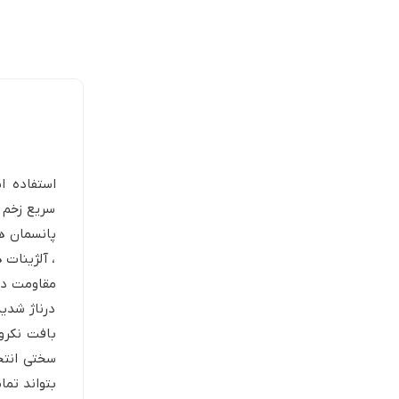
استفاده ا
سریع زخم ه
پانسمان ه
، آلژینات 
مقاومت در
درناژ شدی
بافت نکرو
سختی انتخ
بتواند تما