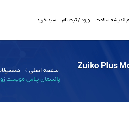
 اندیشه سلامت
ورود / ثبت نام
سبد خرید
مویست زویکو Zuiko Plus Moist W
صفحه اصلی
محصولا
پانسمان پلاس مویست زویکو ZUIKO PLUS MOIST W ابعاد 20*25 س