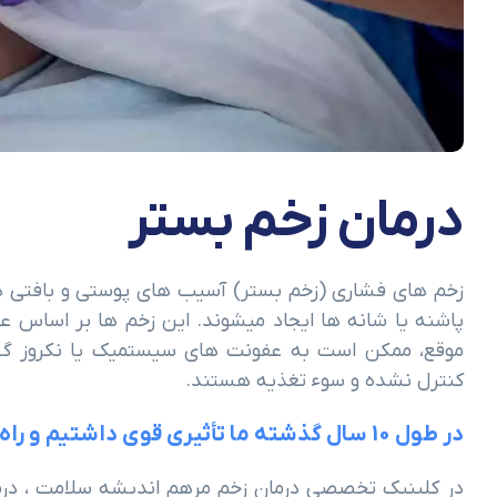
درمان زخم بستر
زخم های فشاری (زخم بستر) آسیب های پوستی و بافتی هست
موقع، ممکن است به عفونت های سیستمیک یا نکروز گس
کنترل نشده و سوء تغذیه هستند.
در طول 10 سال گذشته ما تأثیری قوی داشتیم و راه درازی در پیش داریم.
در کلینیک تخصصی درمان زخم مرهم اندیشه سلامت ، درما