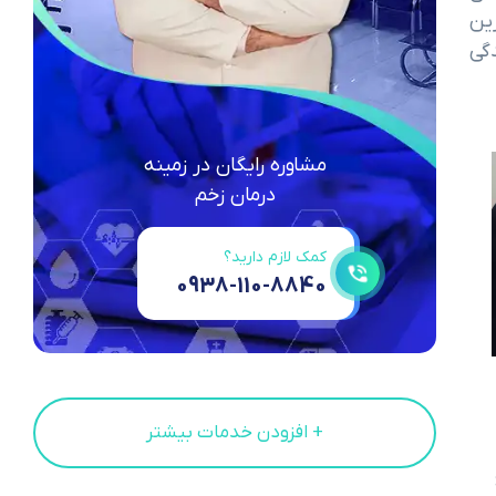
ین
گی
مشاوره رایگان در زمینه
درمان زخم
کمک لازم دارید؟
0938-110-8840
+ افزودن خدمات بیشتر