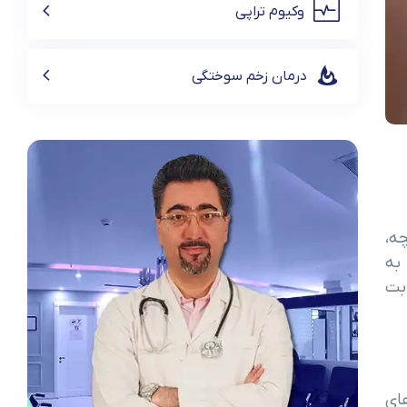
وکیوم تراپی
درمان زخم سوختگی
ه،
مان به
بت
ای