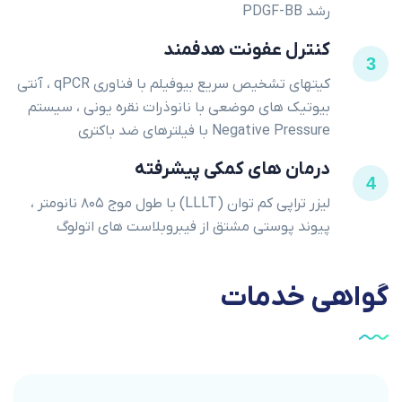
رشد PDGF-BB
کنترل عفونت هدفمند
3
کیتهای تشخیص سریع بیوفیلم با فناوری qPCR ، آنتی
بیوتیک های موضعی با نانوذرات نقره یونی ، سیستم
Negative Pressure با فیلترهای ضد باکتری
درمان های کمکی پیشرفته
4
لیزر تراپی کم توان (LLLT) با طول موج ۸۰۵ نانومتر ،
پیوند پوستی مشتق از فیبروبلاست های اتولوگ
گواهی
خدمات