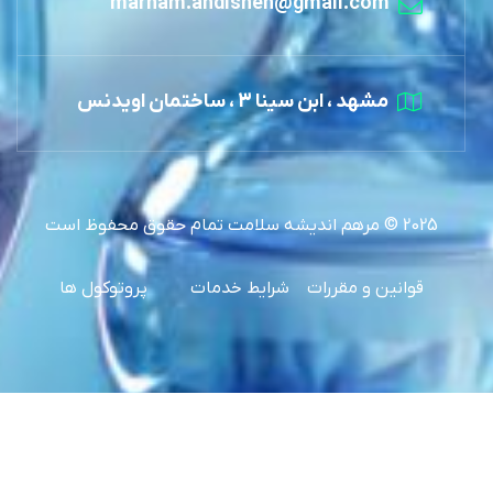
marham.andisheh@gmail.com
مشهد ، ابن سینا 3 ، ساختمان اویدنس
2025 © مرهم اندیشه سلامت تمام حقوق محفوظ است
قوانین و مقررات
شرایط خدمات
پروتوکول ها