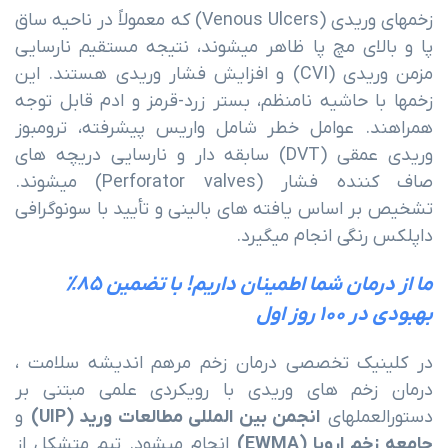
زخمهای وریدی (Venous Ulcers) که معمولاً در ناحیه ساق
پا و بالای مچ پا ظاهر میشوند، نتیجه مستقیم نارسایی
مزمن وریدی (CVI) و افزایش فشار وریدی هستند. این
زخمها با حاشیه نامنظم، بستر زرد-قرمز و ادم قابل توجه
همراهند. عوامل خطر شامل واریس پیشرفته، ترومبوز
وریدی عمقی (DVT) سابقه دار و نارسایی دریچه های
صاف کننده فشار (Perforator valves) میشوند.
تشخیص بر اساس یافته های بالینی و تأیید با سونوگرافی
داپلکس رنگی انجام میگیرد.
ما از درمان شما اطمینان داریم! با تضمین ۸۵%
بهبودی در ۱۰۰ روز اول
در کلینیک تخصصی درمان زخم مرهم اندیشه سلامت ،
درمان زخم های وریدی با رویکردی علمی مبتنی بر
ستورالعملهای
انجمن بین المللی مطالعات ورید (UIP)
و
جامعه زخم اروپا (EWMA)
انجام میشود. تیم متشکل از