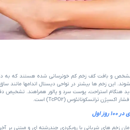
Arter) ضایعاتی با حاشیه مشخص و بافت کف زخم کم خونرسانی شده هستند که به د
ریانی (معمولاً با ABI <0.6) ایجاد میشوند. این زخم ها بیشتر در نواحی دیستال اندامها مانند ساق
شدید هنگام استراحت، پوست سرد و پالور همراهند. تشخیص دق
اکسیژن ترانسکوتانئوس (TcPO2) است.
ن زخم های شریانی با رویکردی چندرشته ای و مبتنی بر آخر