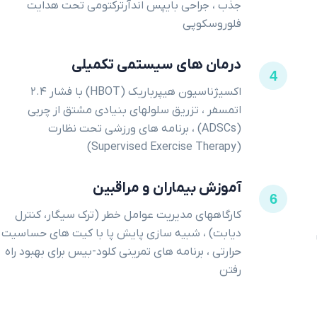
جذب ، جراحی بایپس اندآرترکتومی تحت هدایت
فلوروسکوپی
درمان های سیستمی تکمیلی
4
اکسیژناسیون هیپرباریک (HBOT) با فشار ۲.۴
اتمسفر ، تزریق سلولهای بنیادی مشتق از چربی
(ADSCs) ، برنامه های ورزشی تحت نظارت
(Supervised Exercise Therapy)
آموزش بیماران و مراقبین
6
کارگاههای مدیریت عوامل خطر (ترک سیگار، کنترل
دیابت) ، شبیه سازی پایش پا با کیت های حساسیت
حرارتی ، برنامه های تمرینی کلود-بیس برای بهبود راه
رفتن