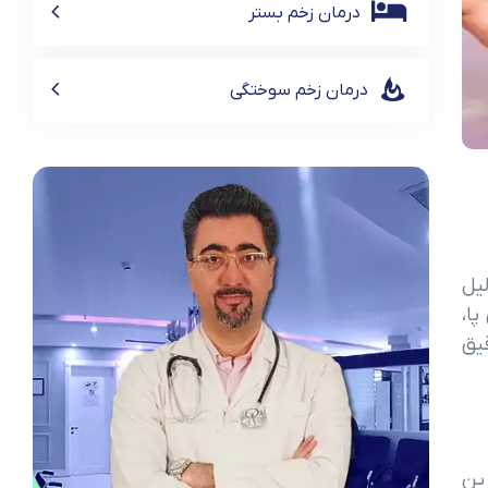
درمان زخم بستر
درمان زخم سوختگی
لیل
 پا،
یق
ین