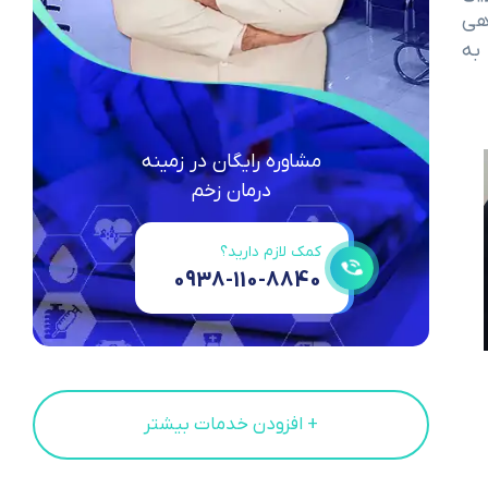
هی
 به
مشاوره رایگان در زمینه
درمان زخم
کمک لازم دارید؟
0938-110-8840
+ افزودن خدمات بیشتر