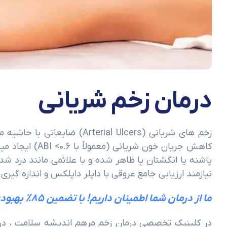
درمان زخم شریانی
زخم های شریانی (ial Ulcers
کاهش جریان خون ش
پاشنه یا انگشتان پا ظاهر شده و با علائمی مانند درد 
نیازمند ارزیابی جامع عروقی با داپلر داپلکس و اندازه گیری فشار 
ما از درمان شما اطمینان داریم! با تضمین ۸۵% بهبودی در ۱۰۰ روز اول
در کلینیک تخصصی درمان زخم مرهم اندیشه سلامت ، درما