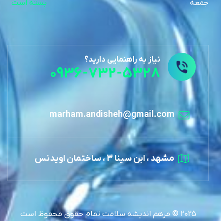
جمعه
بسته است
نیاز به راهنمایی دارید؟
0936-732-5328
marham.andisheh@gmail.com
مشهد ، ابن سینا 3 ، ساختمان اویدنس
2025 © مرهم اندیشه سلامت تمام حقوق محفوظ است