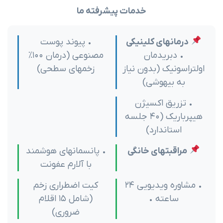
خدمات پیشرفته ما
درمانهای کلینیکی
• پیوند پوست
• دبریدمان
مصنوعی (درمان ۱۰۰%
اولتراسونیک (بدون نیاز
زخمهای سطحی)
به بیهوشی)
• تزریق اکسیژن
هیپرباریک (۴۰ جلسه
استاندارد)
مراقبتهای خانگی
• پانسمانهای هوشمند
با آلارم عفونت
• مشاوره ویدیویی ۲۴
کیت اضطراری زخم
ساعته •
(شامل ۱۵ اقلام
ضروری)