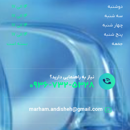
دوشنبه
14 الی 17
سه شنبه
14 الی 17
چهار شنبه
14 الی 17
پنج شنبه
14 الی 17
جمعه
بسته است
نیاز به راهنمایی دارید؟
0936-732-5328
marham.andisheh@gmail.com