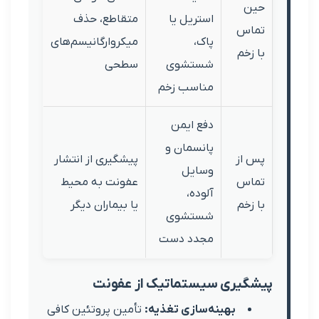
استریل یا
متقاطع، حذف
س
پاک،
میکروارگانیسم‌های
خم
شستشوی
سطحی
مناسب زخم
دفع ایمن
پانسمان و
از
پیشگیری از انتشار
وسایل
س
عفونت به محیط
آلوده،
خم
یا بیماران دیگر
شستشوی
مجدد دست
یری سیستماتیک از عفونت
بهینه‌سازی تغذیه:
تأمین پروتئین کافی