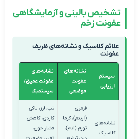
یص بالینی و آزمایشگاهی
نت زخم
م کلاسیک و نشانه‌های ظریف
نت
نشانه‌های
نشانه‌های
تم
عفونت
عفونت عمیق/
ابی
موضعی
سیستمیک
قرمزی
تب، لرز، تاکی
(اریتم)، گرما،
کاردی، کاهش
ه‌های
تورم (ادم)،
فشار خون،
سیک
درد، ترشح
تغییر وضعیت