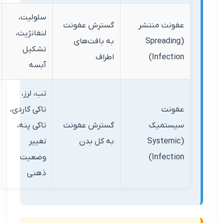
سلولیت،
آنتی‌بیوتیک
نت منتشر
گسترش عفونت
لنفانژیت،
سیستمیک،
(Spreadi
به بافت‌های
تشکیل
احتمالاً
Infect
اطراف
آبسه
جراحی
تب، لرز،
آنتی‌بیوتیک
نت
تاکی کاردی،
وریدی،
تمیک
گسترش عفونت
تاکی پنه،
بستری،
(System
به کل بدن
تغییر
مراقبت‌های
Infect
وضعیت
ویژه
ذهنی