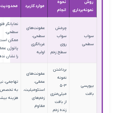
ش
نحوه
موارد کاربرد
محدودیت‌ها
ه‌برداری
انجام
نمایانگر فلور
چرخش
عفونت‌های
سطحی،
ب
سواب
سطحی،
ممکن است
حی
روی
غربالگری
پاتوژن عمقی
سطح زخم
اولیه
را نشان ندهد
برداشتن
عفونت‌های
نمونه
عمقی،
تهاجمی، نیاز
پسی
۳-۵
استئومیلیت،
به تخصص،
ت
میلی‌متری
زخم‌های
هزینه بیشتر
از بافت
مقاوم
زنده زخم