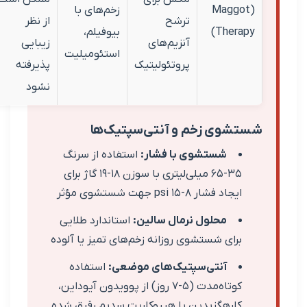
(Magg
زخم‌های با
ترشح
از نظر
Ther
بیوفیلم،
آنزیم‌های
زیبایی
استئومیلیت
پروتئولیتیک
پذیرفته
نشود
وی زخم و آنتی‌سپتیک‌ها
شستشوی با فشار:
استفاده از سرنگ
۳۵-۶۵ میلی‌لیتری با سوزن ۱۸-۱۹ گاژ برای
جاد فشار ۸-۱۵ psi جهت شستشوی مؤثر
محلول نرمال سالین:
استاندارد طلایی
رای شستشوی روزانه زخم‌های تمیز یا آلوده
آنتی‌سپتیک‌های موضعی:
استفاده
کوتاه‌مدت (۵-۷ روز) از پوویدون آیوداین،
لرهگزیدین یا هیپوکلریت سدیم رقیق شده