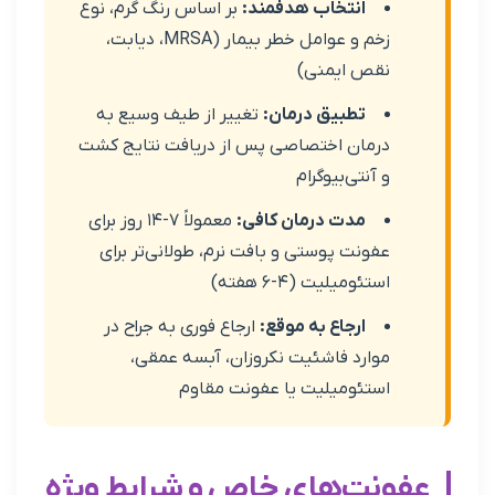
انتخاب هدفمند:
بر اساس رنگ گرم، نوع
زخم و عوامل خطر بیمار (MRSA، دیابت،
قص ایمنی)
تطبیق درمان:
تغییر از طیف وسیع به
رمان اختصاصی پس از دریافت نتایج کشت
 آنتی‌بیوگرام
مدت درمان کافی:
معمولاً ۷-۱۴ روز برای
فونت پوستی و بافت نرم، طولانی‌تر برای
ستئومیلیت (۴-۶ هفته)
ارجاع به موقع:
ارجاع فوری به جراح در
وارد فاشئیت نکروزان، آبسه عمقی،
ستئومیلیت یا عفونت مقاوم
نت‌های خاص و شرایط ویژه