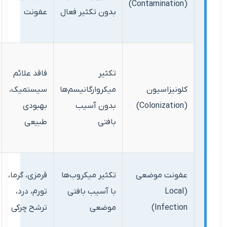
بدون تکثیر فعال
عفونت
آنتی‌بیوتیک
ندارد
مراقبت
تکثیر
فاقد علائم
استاندارد
نیزاسیون
میکروارگانیسم‌ها
سیستمیک،
زخم،
بدون آسیب
بهبودی
آنتی‌بیوتیک
بافتی
طبیعی
موضعی در
موارد خاص
آنتی‌بیوتیک
نت موضعی
تکثیر میکروب‌ها
قرمزی، گرما،
موضعی/
(Lo
با آسیب بافتی
تورم، درد،
خوراکی،
Infect
موضعی
ترشح چرکی
دیبریدمان