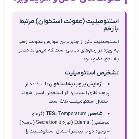
ومیلیت (عفونت استخوان) مرتبط
م
میلیت یکی از جدی‌ترین عوارض عفونت زخم،
ژه در زخم‌های دیابتی است که می‌تواند منجر
ع عضو شود.
ص استئومیلیت
آزمایش پروب به استخوان:
استفاده از
روب فلزی استریل؛ اگر استخوان لمس شود،
حتمال استئومیلیت ۸۵٪ است
شاخص TES:
Temperature (گرمای
موضعی)، Edema (تورم)، Secretion (ترشح)
 وجود دو یا بیشتر احتمال استئومیلیت را