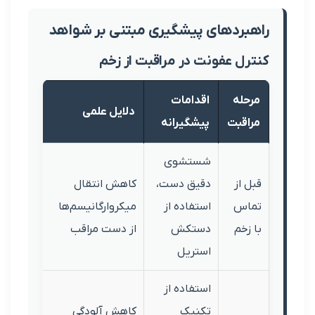
ردهای پیشگیری مبتنی بر شواهد
ل عفونت در مراقبت از زخم
له
اقدامات
دلایل علمی
قبت
پیشگیرانه
شستشوی
از
دقیق دست،
کاهش انتقال
س
استفاده از
میکروارگانیسم‌ها
خم
دستکش
از دست مراقب
استریل
استفاده از
تکنیک
کاهش آلودگی