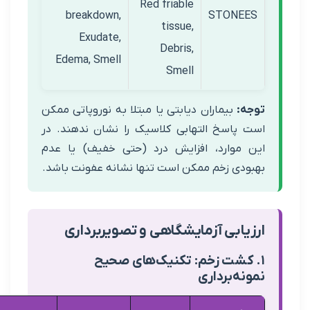
Red friable
breakdown,
STON
tissue,
Exudate,
Debris,
Edema, Smell
Smell
بیماران دیابتی یا مبتلا به نوروپاتی ممکن
اسخ التهابی کلاسیک را نشان ندهند. در
وارد، افزایش درد (حتی خفیف) یا عدم
ی زخم ممکن است تنها نشانه عفونت باشد.
ابی آزمایشگاهی و تصویربرداری
شت زخم: تکنیک‌های صحیح
‌برداری