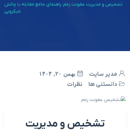
یریت عفونت زخم: راهنمای جامع مقابله با چالش
میکروبی
ایت
بهمن ۲۰, ۱۴۰۴
ی ها
نظرات
شخیص و مدیریت