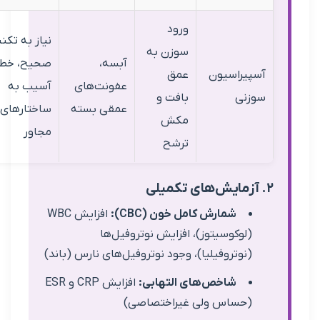
ورود
نیاز به تکنیک
سوزن به
آبسه،
صحیح، خطر
یراسیون
عمق
عفونت‌های
آسیب به
نی
بافت و
عمقی بسته
ساختارهای
مکش
مجاور
ترشح
شمارش کامل خون (CBC):
افزایش WBC
لوکوسیتوز)، افزایش نوتروفیل‌ها
نوتروفیلیا)، وجود نوتروفیل‌های نارس (باند)
شاخص‌های التهابی:
افزایش CRP و ESR
حساس ولی غیراختصاصی)