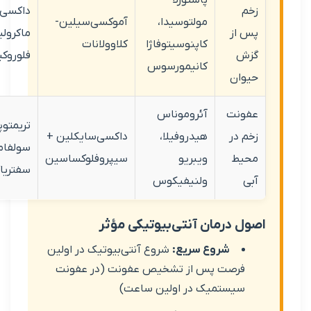
داکسی‌سایکلین،
مولتوسیدا،
آموکسی‌سیلین-
از
ماکرولیدها،
کاپنوسیتوفاژا
کلاوولانات
فلوروکینولون‌ها
کانیمورسوس
ان
نت
آئروموناس
تریمتوپریم-
در
هیدروفیلا،
داکسی‌سایکلین +
سولفامتوکسازول،
ط
ویبریو
سیپروفلوکساسین
سفتریاکسون
ولنیفیکوس
 درمان آنتی‌بیوتیکی مؤثر
شروع سریع:
شروع آنتی‌بیوتیک در اولین
رصت پس از تشخیص عفونت (در عفونت
یستمیک در اولین ساعت)