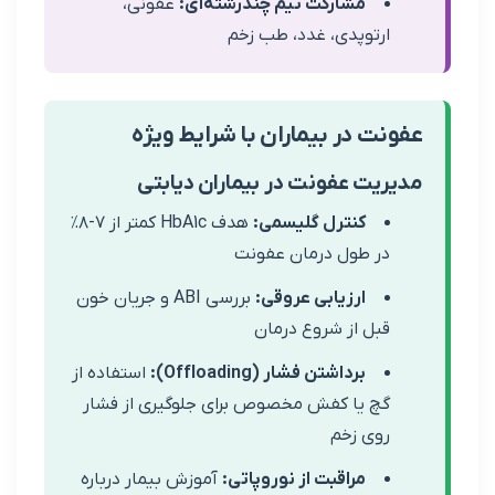
مشارکت تیم چندرشته‌ای:
عفونی،
رتوپدی، غدد، طب زخم
ت در بیماران با شرایط ویژه
یت عفونت در بیماران دیابتی
کنترل گلیسمی:
هدف HbA1c کمتر از ۷-۸٪
ر طول درمان عفونت
ارزیابی عروقی:
بررسی ABI و جریان خون
بل از شروع درمان
برداشتن فشار (Offloading):
استفاده از
چ یا کفش مخصوص برای جلوگیری از فشار
وی زخم
مراقبت از نوروپاتی:
آموزش بیمار درباره