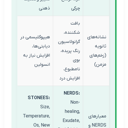
چرکی
ذهنی
بافت
شکننده،
ه‌های
هیپوگلیسمی در
گرانولاسیون
یه
دیابتی‌ها،
رنگ پریده،
‌های
افزایش نیاز به
بوی
ن)
انسولین
نامطبوع،
افزایش درد
NERDS:
STONEES:
Non-
Size,
healing,
ارهای
Temperature,
Exudate,
NERDS و
Os, New