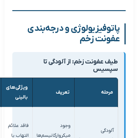
فیزیولوژی و درجه‌بندی
نت زخم
عفونت زخم: از آلودگی تا
یس
ویژگی‌های
اقدامات
له
تعریف
بالینی
درمانی
پاکسازی
وجود
فاقد علائم
ساده، نیاز
دگی
میکروارگانیسم‌ها
التهاب یا
به