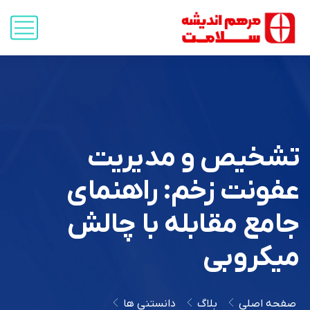
ص و مدیریت
 زخم: راهنمای
مقابله با چالش
بی
بلاگ
دانستنی ها