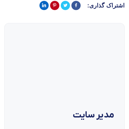
اری:
ر سایت