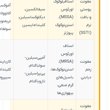
نت
استافیلوکوک
آموکسی‌سیلین-
تی
اورئوس
سیفالکسین،
کلاوولانات،
فت
(MSSA)،
دیکلوکساسیلین،
تریمتوپریم-
استرپتوکوک
کلیندامایسین
سولفامتوکسازول
پیوژنز
استاف
اورئوس
آمپی‌سیلین-
نت
(MRSA)،
کارباپنم‌ها،
سولباکتام،
استرپتوکوک‌ها،
کلیندامایسین +
پی‌پراسیلین-
تی
باسیل‌های
سیپروفلوکساسین
تازوباکتام
گرم منفی،
بیهوازی‌ها
نت
پاستورلا