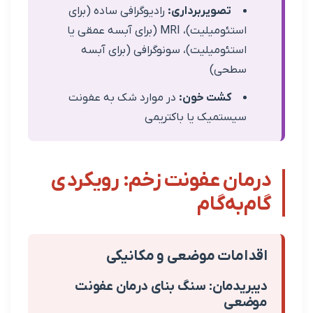
تصویربرداری:
رادیوگرافی ساده (برای
استئومیلیت)، MRI (برای آبسه عمقی یا
ستئومیلیت)، سونوگرافی (برای آبسه
طحی)
کشت خون:
در موارد شک به عفونت
یستمیک یا باکتریمی
ن عفونت زخم: رویکردی
به‌گام
مات موضعی و مکانیکی
یدمان: سنگ بنای درمان عفونت
عی