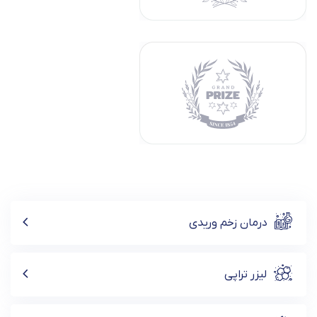
درمان زخم وریدی
لیزر تراپی