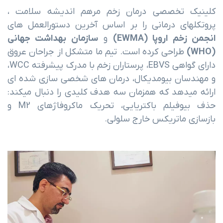
کلینیک تخصصی درمان زخم مرهم اندیشه سلامت ،
پروتکلهای درمانی را بر اساس آخرین دستورالعمل های
نجمن زخم اروپا (EWMA)
و
سازمان بهداشت جهانی
(WHO)
طراحی کرده است. تیم ما متشکل از جراحان عروق
دارای گواهی EBVS، پرستاران زخم با مدرک پیشرفته WCC،
و مهندسان بیومدیکال، درمان های شخصی سازی شده ای
ارائه میدهد که همزمان سه هدف کلیدی را دنبال میکند:
حذف بیوفیلم باکتریایی، تحریک ماکروفاژهای M2 و
بازسازی ماتریکس خارج سلولی.