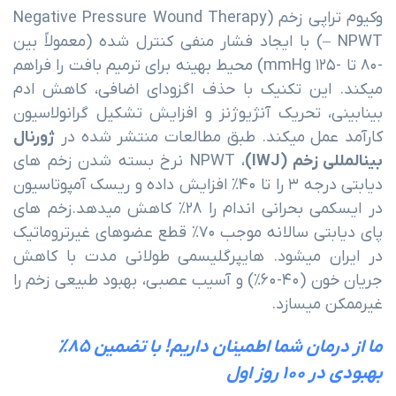
وکیوم تراپی زخم (Negative Pressure Wound Therapy
– NPWT) با ایجاد فشار منفی کنترل شده (معمولاً بین
-۸۰ تا -۱۲۵ mmHg) محیط بهینه برای ترمیم بافت را فراهم
میکند. این تکنیک با حذف اگزودای اضافی، کاهش ادم
بینابینی، تحریک آنژیوژنز و افزایش تشکیل گرانولاسیون
کارآمد عمل میکند. طبق مطالعات منتشر شده در
ژورنال
بینالمللی زخم (IWJ)
، NPWT نرخ بسته شدن زخم های
دیابتی درجه ۳ را تا ۴۰% افزایش داده و ریسک آمپوتاسیون
در ایسکمی بحرانی اندام را ۲۸% کاهش میدهد.زخم های
پای دیابتی سالانه موجب ۷۰% قطع عضوهای غیرتروماتیک
در ایران میشود. هایپرگلیسمی طولانی مدت با کاهش
جریان خون (۴۰-۶۰%) و آسیب عصبی، بهبود طبیعی زخم را
غیرممکن میسازد.
ما از درمان شما اطمینان داریم! با تضمین ۸۵%
بهبودی در ۱۰۰ روز اول