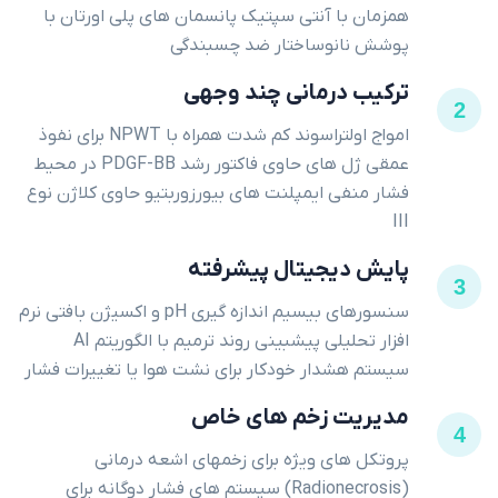
همزمان با آنتی سپتیک پانسمان های پلی اورتان با
پوشش نانوساختار ضد چسبندگی
ترکیب درمانی چند وجهی
2
امواج اولتراسوند کم شدت همراه با NPWT برای نفوذ
عمقی ژل های حاوی فاکتور رشد PDGF-BB در محیط
فشار منفی ایمپلنت های بیورزوربتیو حاوی کلاژن نوع
III
پایش دیجیتال پیشرفته
3
سنسورهای بیسیم اندازه گیری pH و اکسیژن بافتی نرم
افزار تحلیلی پیشبینی روند ترمیم با الگوریتم AI
سیستم هشدار خودکار برای نشت هوا یا تغییرات فشار
مدیریت زخم های خاص
4
پروتکل های ویژه برای زخمهای اشعه درمانی
(Radionecrosis) سیستم های فشار دوگانه برای