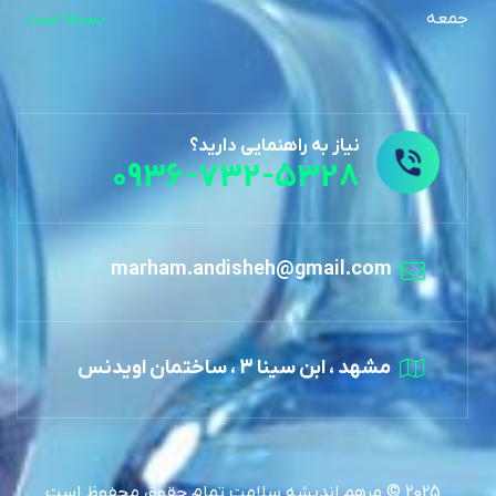
جمعه
بسته است
نیاز به راهنمایی دارید؟
0936-732-5328
marham.andisheh@gmail.com
مشهد ، ابن سینا 3 ، ساختمان اویدنس
2025 © مرهم اندیشه سلامت تمام حقوق محفوظ است