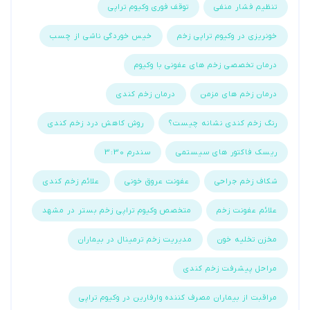
تنظیم فشار منفی
توقف فوری وکیوم تراپی
خونریزی در وکیوم تراپی زخم
خیس خوردگی ناشی از چسب
درمان تخصصی زخم های عفونی با وکیوم
درمان زخم های مزمن
درمان زخم کندی
رنگ زخم کندی نشانه چیست؟
روش کاهش درد زخم کندی
ریسک فاکتور های سیستمی
سندرم 3:30
شکاف زخم جراحی
عفونت عروق خونی
علائم زخم کندی
علائم عفونت زخم
متخصص وکیوم تراپی زخم بستر در مشهد
مخزن تخلیه خون
مدیریت زخم ترمینال در بیماران
مراحل پیشرفت زخم کندی
مراقبت از بیماران مصرف کننده وارفارین در وکیوم تراپی