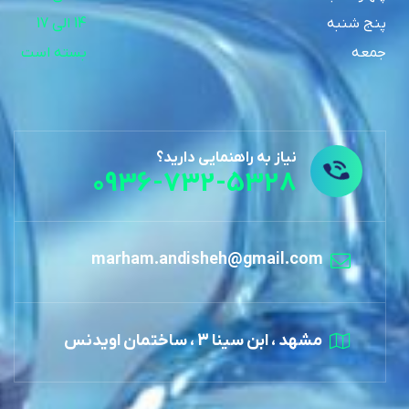
پنج شنبه
14 الی 17
جمعه
بسته است
نیاز به راهنمایی دارید؟
0936-732-5328
marham.andisheh@gmail.com
مشهد ، ابن سینا 3 ، ساختمان اویدنس