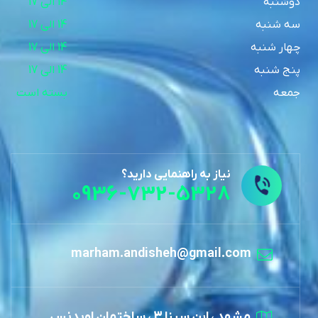
دوشنبه
14 الی 17
سه شنبه
14 الی 17
چهار شنبه
14 الی 17
پنج شنبه
14 الی 17
جمعه
بسته است
نیاز به راهنمایی دارید؟
0936-732-5328
marham.andisheh@gmail.com
مشهد ، ابن سینا 3 ، ساختمان اویدنس