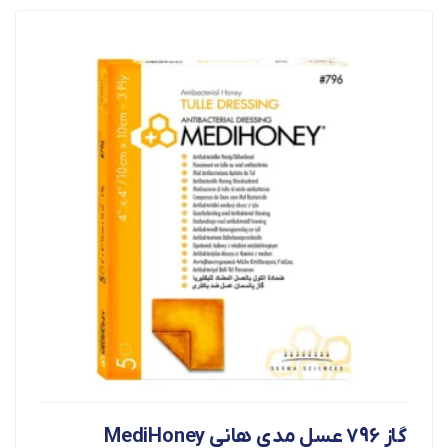
گاز 796 عسل مدی هانی MediHoney