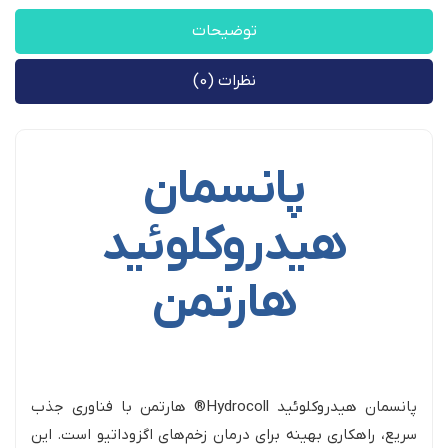
توضیحات
نظرات (0)
پانسمان
هیدروکلوئید
هارتمن
پانسمان هیدروکلوئید Hydrocoll® هارتمن با فناوری جذب
سریع، راهکاری بهینه برای درمان زخم‌های اگزوداتیو است. این