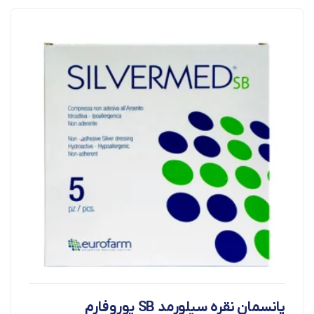
پانسمان نقره سیلورمد SB یوروفارم