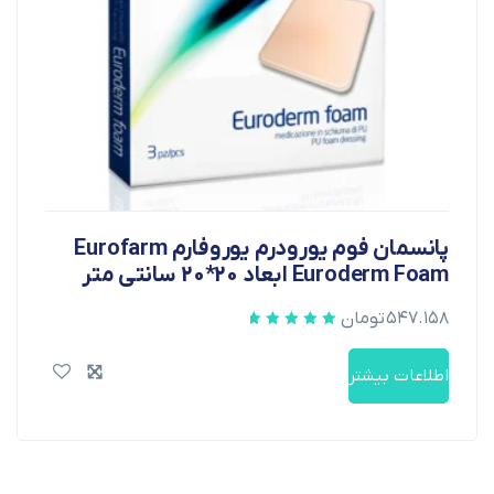
پانسمان فوم یورودرم یوروفارم Eurofarm
Euroderm Foam ابعاد 20*20 سانتی متر
۵۴۷.۱۵۸
تومان
اطلاعات بیشتر