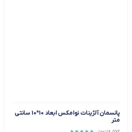
پانسمان آلژینات نوامکس ابعاد 10*10 سانتی
متر
۱۸.۵۶۲
تومان