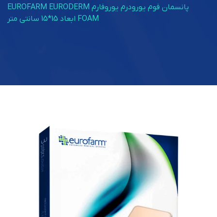
پانسمان فوم یورودرم یوروفارم EUROFARM EURODERM
FOAM ابعاد 15*15 سانتی متر