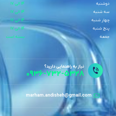
دوشنبه
14 الی 17
سه شنبه
14 الی 17
چهار شنبه
14 الی 17
پنج شنبه
14 الی 17
جمعه
بسته است
نیاز به راهنمایی دارید؟
0936-732-5328
marham.andisheh@gmail.com