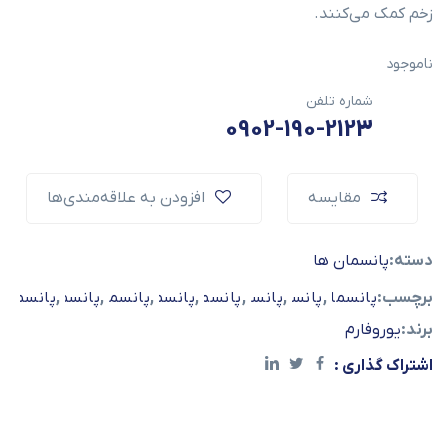
زخم کمک می‌کنند.
ناموجود
شماره تلفن
0902-190-2123
مقایسه
افزودن به علاقه‌مندی‌ها
دسته:
پانسمان ها
برچسب:
,
,
,
پانسمان آنتی باکتریال
پانسمان جاذب
,
پانسمان دیابتی
,
پانسمان زخم بستر
,
پانسمان سوختگی
,
پانسمان هیدروفایبر
پانسمان یوروسل
پانسمان یو
برند:
یوروفارم
اشتراک گذاری :