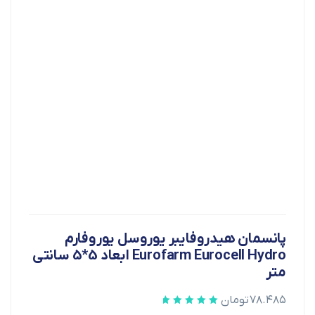
پانسمان هیدروفایبر یوروسل یوروفارم
Eurofarm Eurocell Hydro ابعاد 5*5 سانتی
متر
۷۸.۴۸۵
تومان