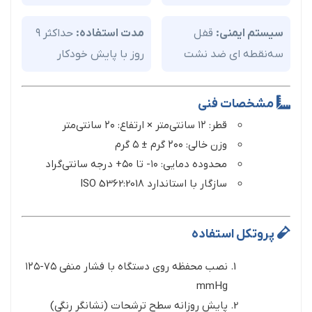
سیستم ایمنی:
قفل
مدت استفاده:
حداکثر ۹
سه‌نقطه ای ضد نشت
روز با پایش خودکار
مشخصات فنی
قطر: ۱۲ سانتی‌متر × ارتفاع: ۲۰ سانتی‌متر
وزن خالی: ۲۰۰ گرم ± ۵ گرم
محدوده دمایی: ۱۰- تا ۵۰+ درجه سانتی‌گراد
سازگار با استاندارد ISO 5362:2018
پروتکل استفاده
نصب محفظه روی دستگاه با فشار منفی ۷۵-۱۲۵
mmHg
پایش روزانه سطح ترشحات (نشانگر رنگی)