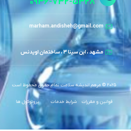
0936-732-5328
marham.andisheh@gmail.com
مشهد ، ابن سینا 3 ، ساختمان اویدنس
2025 © مرهم اندیشه سلامت تمام حقوق محفوظ است
قوانین و مقررات
شرایط خدمات
پروتوکول ها