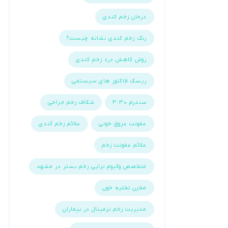
درمان زخم کندی
رنگ زخم کندی نشانه چیست؟
روش کاهش درد زخم کندی
ریسک فاکتور های سیستمی
سندرم 3:30
شکاف زخم جراحی
عفونت عروق خونی
علائم زخم کندی
علائم عفونت زخم
متخصص وکیوم تراپی زخم بستر در مشهد
مخزن تخلیه خون
مدیریت زخم ترمینال در بیماران