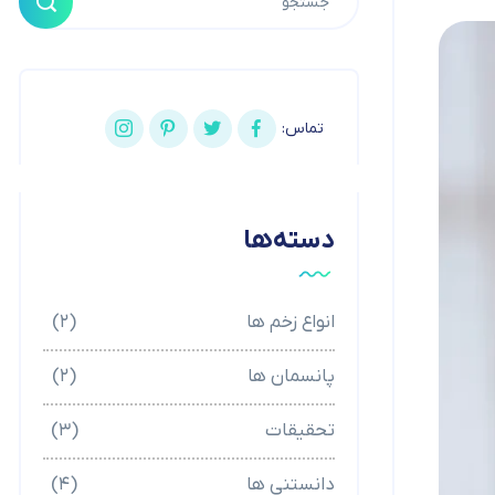
تماس:
دسته‌ها
انواع زخم ها
(۲)
پانسمان ها
(۲)
تحقیقات
(۳)
دانستنی ها
(۴)