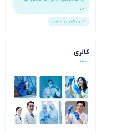
کند
کنترل خونریزی عروقی
گالری