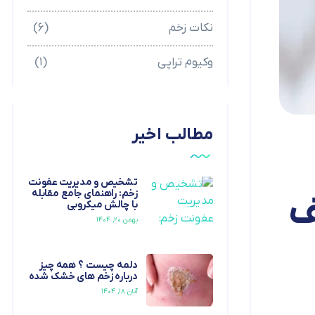
نکات زخم
(۶)
وکیوم تراپی
(۱)
مطالب اخیر
تشخیص و مدیریت عفونت
زخم: راهنمای جامع مقابله
ف
با چالش میکروبی
بهمن ۲۰, ۱۴۰۴
دلمه چیست ؟ همه چیز
درباره زخم های خشک شده
آبان ۱۸, ۱۴۰۴