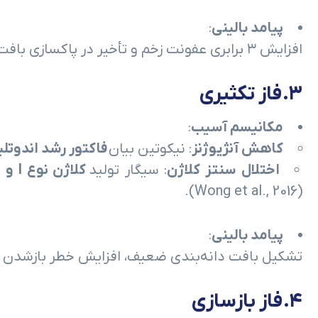
پیامد بالینی
:
افزایش ۳ برابری عفونت زخم و تأخیر در پاکسازی بافت مرده (Sørensen et al., 2003).
۳.
فاز تکثیری
مکانیسم آسیب
:
کاهش آنژیوژنز
: نیکوتین بیان
فاکتور رشد اندوتل
اختلال سنتز کلاژن
: سیگار تولید
کلاژن نوع I و III
(Wong et al., 2016).
پیامد بالینی
:
تشکیل بافت دانه‌بندی ضعیف، افزایش خطر بازشدن ز
۴.
فاز بازسازی