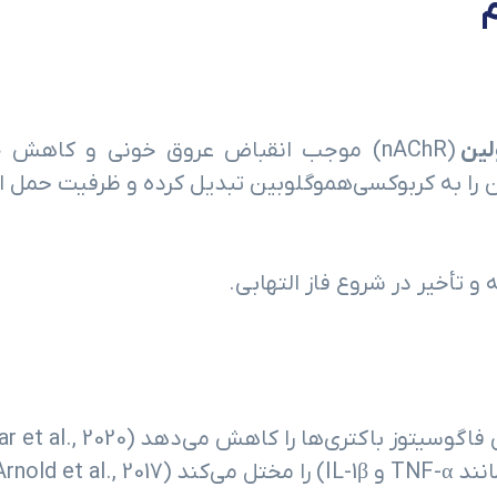
م
لین
(nAChR) موجب انقباض عروق خونی و کاهش 
را به کربوکسی‌هموگلوبین تبدیل کرده و ظرفیت حمل اک
و تأخیر در شروع فاز التهابی.
یتوز باکتری‌ها را کاهش می‌دهد (Kalantar et al., 2020).
IL) را مختل می‌کند (Arnold et al., 2017).