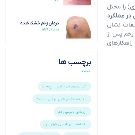
ی) را مختل
 در عملکرد
درمان زخم خشک شده
العات نشان
مرداد ۱۹, ۱۴۰۴
شدن زخم پس از
راهکارهای
برچسب ها
آسیب پوستی ناشی از چسب
آیا زخم کندی قابل درمان است؟
ارزیابی بالینی زخم
اقدامات اورژانسی خونریزی