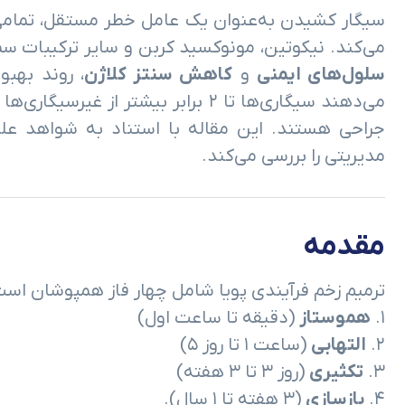
سیگار کشیدن به‌عنوان یک عامل خطر مستقل، تمامی فا
می‌کند. نیکوتین، مونوکسید کربن و سایر ترکیبات سم
سلول‌های ایمنی
و
کاهش سنتز کلاژن
، روند بهبو
می‌دهند سیگاری‌ها تا ۲ برابر بیشت
جراحی هستند. این مقاله با استناد به شواهد علم
مدیریتی را بررسی می‌کند.
مقدمه
ترمیم زخم فرآیندی پویا شامل چهار فاز همپوشان است
۱.
هموستاز
(دقیقه تا ساعت اول)
۲.
التهابی
(ساعت ۱ تا روز ۵)
۳.
تکثیری
(روز ۳ تا ۳ هفته)
۴.
بازسازی
(۳ هفته تا ۱ سال).