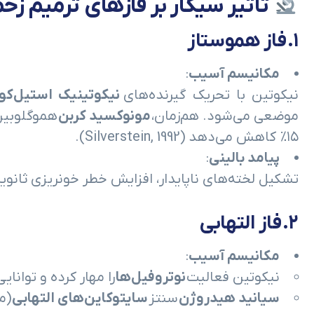
تأثیر سیگار بر فازهای ترمیم زخ
۱.
فاز هموستاز
مکانیسم آسیب
:
نیکوتین با تحریک گیرنده‌های
نیکوتینیک استیل‌کو
موضعی می‌شود. هم‌زمان،
مونوکسید کربن
هموگلوبین 
۱۵٪ کاهش می‌دهد (Silverstein, 1992).
پیامد بالینی
:
تشکیل لخته‌های ناپایدار، افزایش خطر خونریزی ثانویه 
۲.
فاز التهابی
مکانیسم آسیب
:
نیکوتین فعالیت
نوتروفیل‌ها
را مهار کرده و توانایی فاگوس
سیانید هیدروژن
سنتز
سایتوکاین‌های التهابی
(مانند TNF-α و -1β