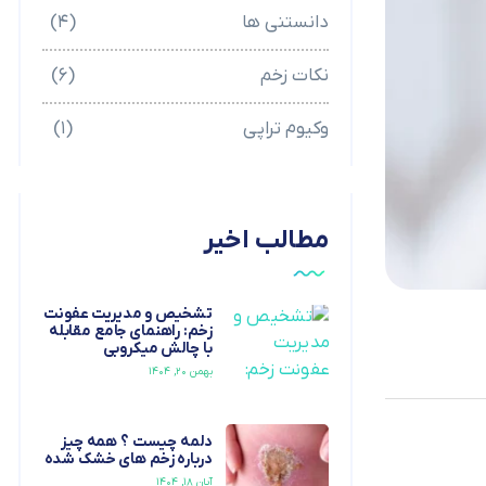
دانستنی ها
(۴)
نکات زخم
(۶)
وکیوم تراپی
(۱)
مطالب اخیر
تشخیص و مدیریت عفونت
زخم: راهنمای جامع مقابله
با چالش میکروبی
بهمن ۲۰, ۱۴۰۴
دلمه چیست ؟ همه چیز
درباره زخم های خشک شده
آبان ۱۸, ۱۴۰۴