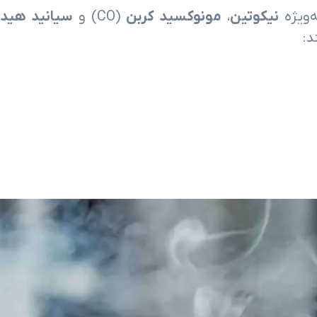
نیکوتین
،
مونوکسید کربن
(CO) و
سیانید هید
د: