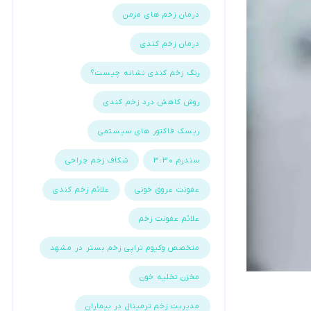
درمان زخم های مزمن
درمان زخم کندی
رنگ زخم کندی نشانه چیست؟
روش کاهش درد زخم کندی
ریسک فاکتور های سیستمی
سندرم 3:30
شکاف زخم جراحی
عفونت عروق خونی
علائم زخم کندی
علائم عفونت زخم
متخصص وکیوم تراپی زخم بستر در مشهد
مخزن تخلیه خون
مدیریت زخم ترمینال در بیماران