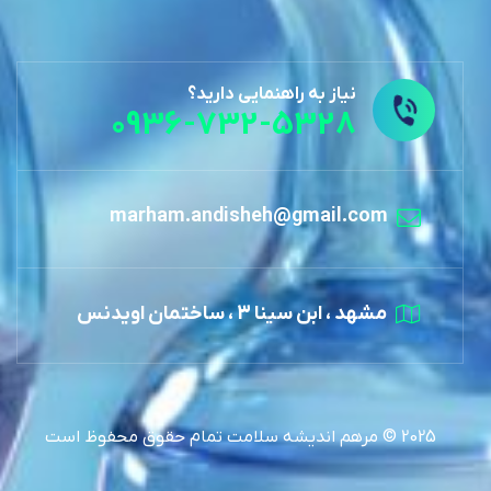
نیاز به راهنمایی دارید؟
0936-732-5328
marham.andisheh@gmail.com
مشهد ، ابن سینا 3 ، ساختمان اویدنس
2025 © مرهم اندیشه سلامت تمام حقوق محفوظ است