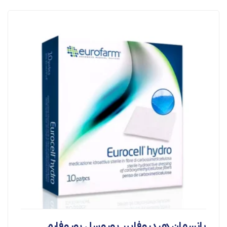
پانسمان هیدروفایبر یوروسل یوروفارم