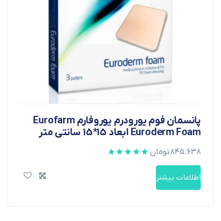
پانسمان فوم یورودرم یوروفارم Eurofarm
Euroderm Foam ابعاد 15*15 سانتی متر
۸۴۵.۶۳۸
تومان
اطلاعات بیشتر