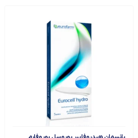
پانسمان هیدروفایبر یوروسل یوروفارم