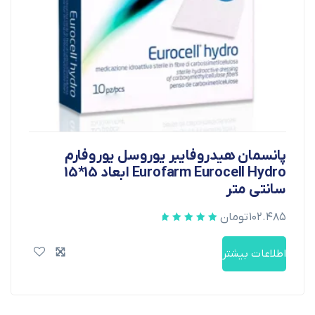
پانسمان هیدروفایبر یوروسل یوروفارم
Eurofarm Eurocell Hydro ابعاد 15*15
سانتی متر
۱۰۲.۴۸۵
تومان
اطلاعات بیشتر