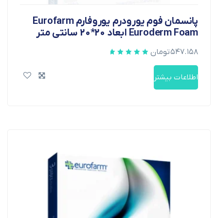
پانسمان فوم یورودرم یوروفارم Eurofarm
Euroderm Foam ابعاد 20*20 سانتی متر
۵۴۷.۱۵۸
تومان
اطلاعات بیشتر