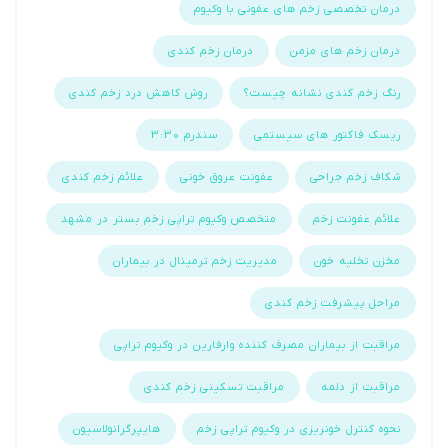
درمان تخصصی زخم های عفونی با وکیوم
درمان زخم های مزمن
درمان زخم کندی
رنگ زخم کندی نشانه چیست؟
روش کاهش درد زخم کندی
ریسک فاکتور های سیستمی
سندرم 3:30
شکاف زخم جراحی
عفونت عروق خونی
علائم زخم کندی
علائم عفونت زخم
متخصص وکیوم تراپی زخم بستر در مشهد
مخزن تخلیه خون
مدیریت زخم ترمینال در بیماران
مراحل پیشرفت زخم کندی
مراقبت از بیماران مصرف کننده وارفارین در وکیوم تراپی
مراقبت از دلمه
مراقبت تسکینی زخم کندی
نحوه کنترل خونریزی در وکیوم تراپی زخم
هایپرگرانولاسیون