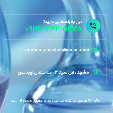
نیاز به راهنمایی دارید؟
0936-732-5328
marham.andisheh@gmail.com
مشهد ، ابن سینا 3 ، ساختمان اویدنس
2025 © مرهم اندیشه سلامت تمام حقوق محفوظ است