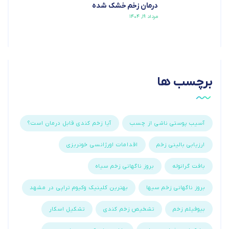
درمان زخم خشک شده
مرداد ۱۹, ۱۴۰۴
برچسب ها
آسیب پوستی ناشی از چسب
آیا زخم کندی قابل درمان است؟
ارزیابی بالینی زخم
اقدامات اورژانسی خونریزی
بافت گرانوله
بروز ناگهانی زخم سیاه
بروز ناگهانی زخم سیها
بهترین کلینیک وکیوم تراپی در مشهد
بیوفیلم زخم
تشخیص زخم کندی
تشکیل اسکار