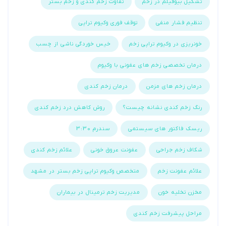
تشکیل بیوفیلم در زخم
تفاوت زخم کندی و زخم بستر
تنظیم فشار منفی
توقف فوری وکیوم تراپی
خونریزی در وکیوم تراپی زخم
خیس خوردگی ناشی از چسب
درمان تخصصی زخم های عفونی با وکیوم
درمان زخم های مزمن
درمان زخم کندی
رنگ زخم کندی نشانه چیست؟
روش کاهش درد زخم کندی
ریسک فاکتور های سیستمی
سندرم 3:30
شکاف زخم جراحی
عفونت عروق خونی
علائم زخم کندی
علائم عفونت زخم
متخصص وکیوم تراپی زخم بستر در مشهد
مخزن تخلیه خون
مدیریت زخم ترمینال در بیماران
مراحل پیشرفت زخم کندی