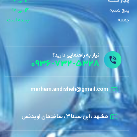
چهار شنبه
14 الی 17
پنج شنبه
14 الی 17
جمعه
بسته است
نیاز به راهنمایی دارید؟
0936-732-5328
marham.andisheh@gmail.com
مشهد ، ابن سینا 3 ، ساختمان اویدنس