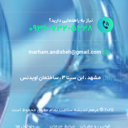
نیاز به راهنمایی دارید؟
0936-732-5328
marham.andisheh@gmail.com
مشهد ، ابن سینا 3 ، ساختمان اویدنس
2025 © مرهم اندیشه سلامت تمام حقوق محفوظ است
قوانین و مقررات
شرایط خدمات
پروتوکول ها