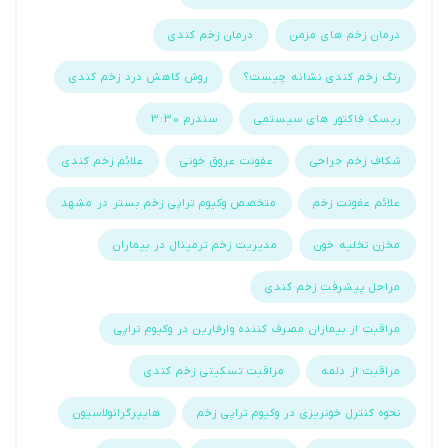
درمان زخم های مزمن
درمان زخم کندی
رنگ زخم کندی نشانه چیست؟
روش کاهش درد زخم کندی
ریسک فاکتور های سیستمی
سندرم 3:30
شکاف زخم جراحی
عفونت عروق خونی
علائم زخم کندی
علائم عفونت زخم
متخصص وکیوم تراپی زخم بستر در مشهد
مخزن تخلیه خون
مدیریت زخم ترمینال در بیماران
مراحل پیشرفت زخم کندی
مراقبت از بیماران مصرف کننده وارفارین در وکیوم تراپی
مراقبت از دلمه
مراقبت تسکینی زخم کندی
نحوه کنترل خونریزی در وکیوم تراپی زخم
هایپرگرانولاسیون