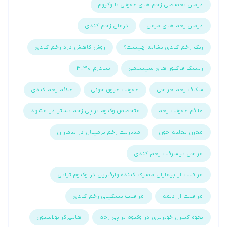
درمان تخصصی زخم های عفونی با وکیوم
درمان زخم های مزمن
درمان زخم کندی
رنگ زخم کندی نشانه چیست؟
روش کاهش درد زخم کندی
ریسک فاکتور های سیستمی
سندرم 3:30
شکاف زخم جراحی
عفونت عروق خونی
علائم زخم کندی
علائم عفونت زخم
متخصص وکیوم تراپی زخم بستر در مشهد
مخزن تخلیه خون
مدیریت زخم ترمینال در بیماران
مراحل پیشرفت زخم کندی
مراقبت از بیماران مصرف کننده وارفارین در وکیوم تراپی
مراقبت از دلمه
مراقبت تسکینی زخم کندی
نحوه کنترل خونریزی در وکیوم تراپی زخم
هایپرگرانولاسیون