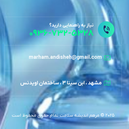
نیاز به راهنمایی دارید؟
0936-732-5328
marham.andisheh@gmail.com
مشهد ، ابن سینا 3 ، ساختمان اویدنس
2025 © مرهم اندیشه سلامت تمام حقوق محفوظ است