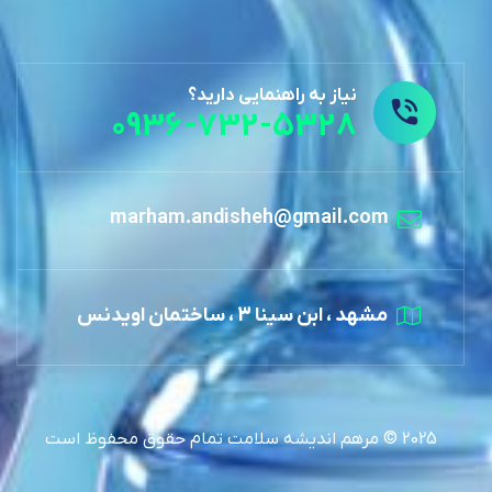
نیاز به راهنمایی دارید؟
0936-732-5328
marham.andisheh@gmail.com
مشهد ، ابن سینا 3 ، ساختمان اویدنس
2025 © مرهم اندیشه سلامت تمام حقوق محفوظ است