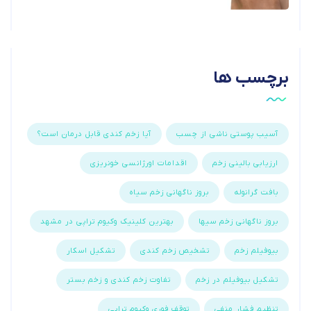
برچسب ها
آسیب پوستی ناشی از چسب
آیا زخم کندی قابل درمان است؟
ارزیابی بالینی زخم
اقدامات اورژانسی خونریزی
بافت گرانوله
بروز ناگهانی زخم سیاه
بروز ناگهانی زخم سیها
بهترین کلینیک وکیوم تراپی در مشهد
بیوفیلم زخم
تشخیص زخم کندی
تشکیل اسکار
تشکیل بیوفیلم در زخم
تفاوت زخم کندی و زخم بستر
تنظیم فشار منفی
توقف فوری وکیوم تراپی