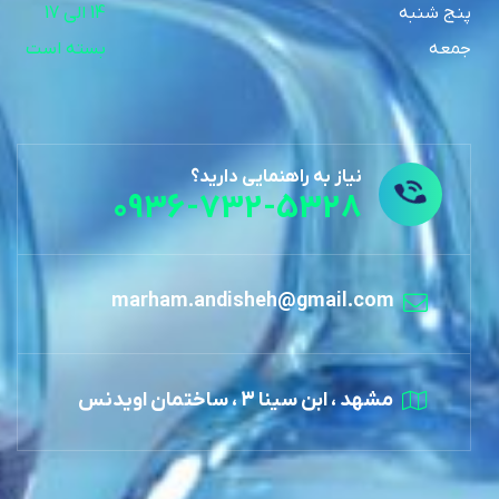
پنج شنبه
14 الی 17
جمعه
بسته است
نیاز به راهنمایی دارید؟
0936-732-5328
marham.andisheh@gmail.com
مشهد ، ابن سینا 3 ، ساختمان اویدنس