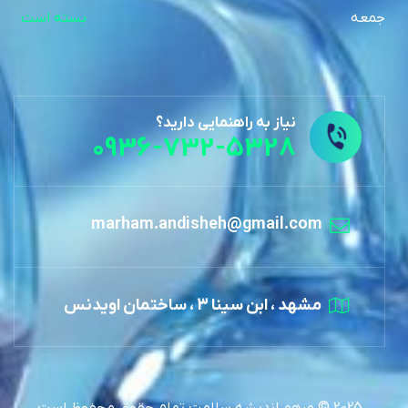
جمعه
بسته است
نیاز به راهنمایی دارید؟
0936-732-5328
marham.andisheh@gmail.com
مشهد ، ابن سینا 3 ، ساختمان اویدنس