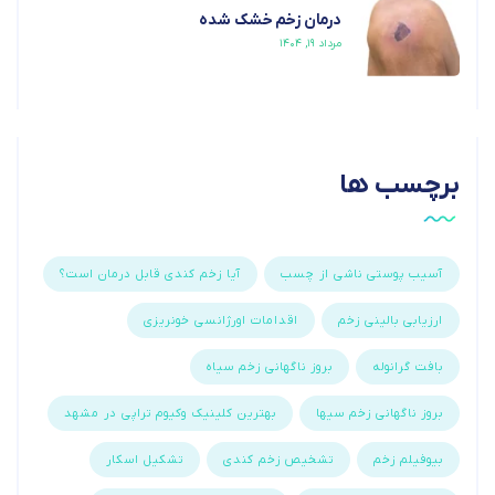
درمان زخم خشک شده
مرداد ۱۹, ۱۴۰۴
برچسب ها
آسیب پوستی ناشی از چسب
آیا زخم کندی قابل درمان است؟
ارزیابی بالینی زخم
اقدامات اورژانسی خونریزی
بافت گرانوله
بروز ناگهانی زخم سیاه
بروز ناگهانی زخم سیها
بهترین کلینیک وکیوم تراپی در مشهد
بیوفیلم زخم
تشخیص زخم کندی
تشکیل اسکار