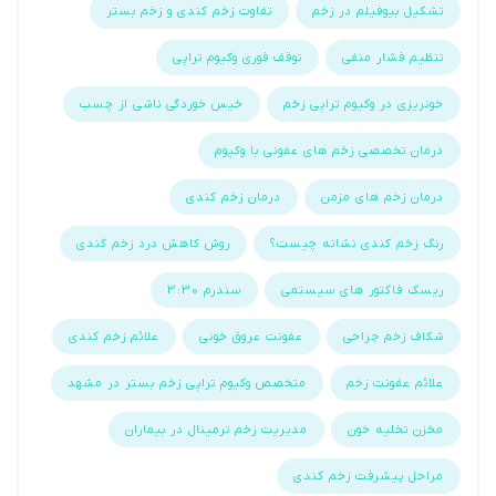
تشکیل بیوفیلم در زخم
تفاوت زخم کندی و زخم بستر
تنظیم فشار منفی
توقف فوری وکیوم تراپی
خونریزی در وکیوم تراپی زخم
خیس خوردگی ناشی از چسب
درمان تخصصی زخم های عفونی با وکیوم
درمان زخم های مزمن
درمان زخم کندی
رنگ زخم کندی نشانه چیست؟
روش کاهش درد زخم کندی
ریسک فاکتور های سیستمی
سندرم 3:30
شکاف زخم جراحی
عفونت عروق خونی
علائم زخم کندی
علائم عفونت زخم
متخصص وکیوم تراپی زخم بستر در مشهد
مخزن تخلیه خون
مدیریت زخم ترمینال در بیماران
مراحل پیشرفت زخم کندی