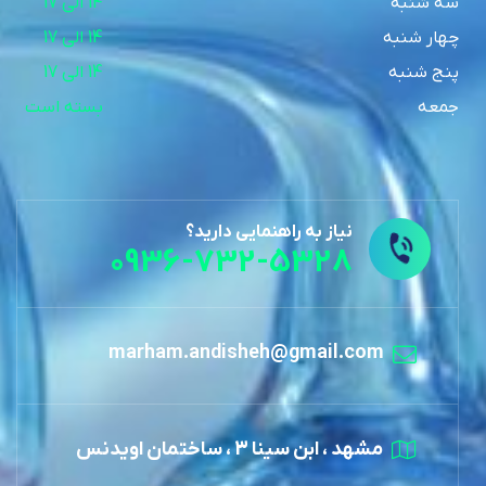
سه شنبه
14 الی 17
چهار شنبه
14 الی 17
پنج شنبه
14 الی 17
جمعه
بسته است
نیاز به راهنمایی دارید؟
0936-732-5328
marham.andisheh@gmail.com
مشهد ، ابن سینا 3 ، ساختمان اویدنس