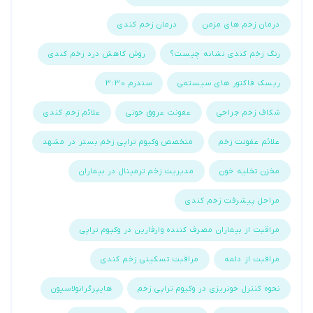
درمان زخم های مزمن
درمان زخم کندی
رنگ زخم کندی نشانه چیست؟
روش کاهش درد زخم کندی
ریسک فاکتور های سیستمی
سندرم 3:30
شکاف زخم جراحی
عفونت عروق خونی
علائم زخم کندی
علائم عفونت زخم
متخصص وکیوم تراپی زخم بستر در مشهد
مخزن تخلیه خون
مدیریت زخم ترمینال در بیماران
مراحل پیشرفت زخم کندی
مراقبت از بیماران مصرف کننده وارفارین در وکیوم تراپی
مراقبت از دلمه
مراقبت تسکینی زخم کندی
نحوه کنترل خونریزی در وکیوم تراپی زخم
هایپرگرانولاسیون