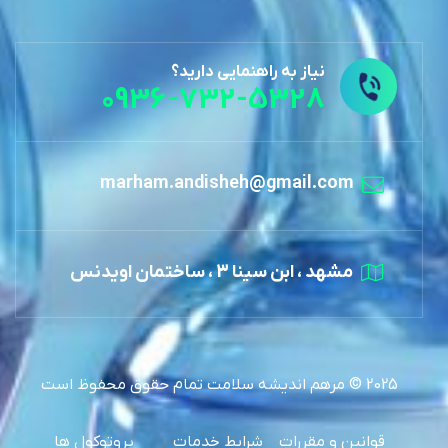
نیاز به راهنمایی دارید؟
0936-732-5328
marham.andisheh@gmail.com
مشهد ، ابن سینا 3 ، ساختمان اویدنس
2025 © مرهم اندیشه سلامت تمام حقوق محفوظ است
قوانین و مقررات
شرایط خدمات
پروتوکول ها