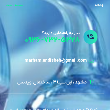
جمعه
بسته است
نیاز به راهنمایی دارید؟
0936-732-5328
marham.andisheh@gmail.com
مشهد ، ابن سینا 3 ، ساختمان اویدنس