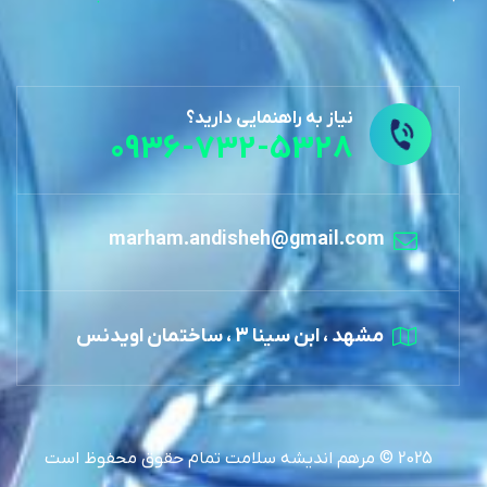
نیاز به راهنمایی دارید؟
0936-732-5328
marham.andisheh@gmail.com
مشهد ، ابن سینا 3 ، ساختمان اویدنس
2025 © مرهم اندیشه سلامت تمام حقوق محفوظ است