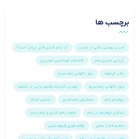
برچسب ها
آسیب پوستی ناشی از چسب
آیا زخم کندی قابل درمان است؟
ارزیابی بالینی زخم
اقدامات اورژانسی خونریزی
بافت گرانوله
بروز ناگهانی زخم سیاه
بروز ناگهانی زخم سیها
بهترین کلینیک وکیوم تراپی در مشهد
بیوفیلم زخم
تشخیص زخم کندی
تشکیل اسکار
تشکیل بیوفیلم در زخم
تفاوت زخم کندی و زخم بستر
تنظیم فشار منفی
توقف فوری وکیوم تراپی
خونریزی در وکیوم تراپی زخم
خیس خوردگی ناشی از چسب