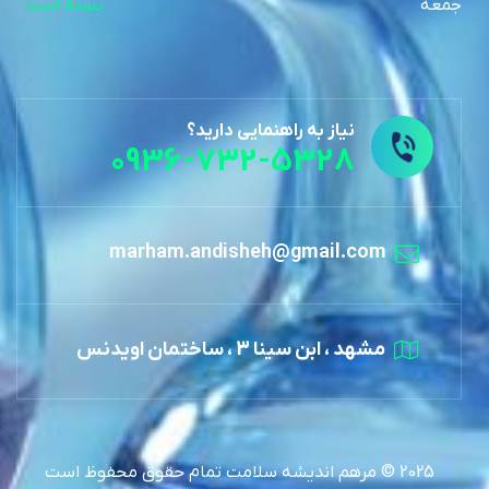
جمعه
بسته است
نیاز به راهنمایی دارید؟
0936-732-5328
marham.andisheh@gmail.com
مشهد ، ابن سینا 3 ، ساختمان اویدنس
2025 © مرهم اندیشه سلامت تمام حقوق محفوظ است