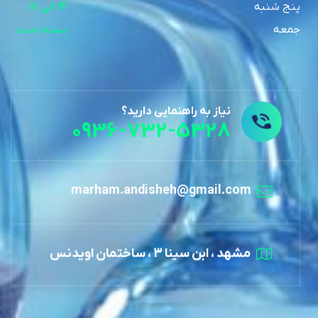
پنج شنبه
14 الی 17
جمعه
بسته است
نیاز به راهنمایی دارید؟
0936-732-5328
marham.andisheh@gmail.com
مشهد ، ابن سینا 3 ، ساختمان اویدنس