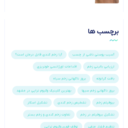
برچسب ها
آسیب پوستی ناشی از چسب
آیا زخم کندی قابل درمان است؟
ارزیابی بالینی زخم
اقدامات اورژانسی خونریزی
بافت گرانوله
بروز ناگهانی زخم سیاه
بروز ناگهانی زخم سیها
بهترین کلینیک وکیوم تراپی در مشهد
بیوفیلم زخم
تشخیص زخم کندی
تشکیل اسکار
تشکیل بیوفیلم در زخم
تفاوت زخم کندی و زخم بستر
تنظیم فشار منفی
توقف فوری وکیوم تراپی