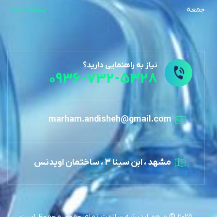
جمعه
بسته است
نیاز به راهنمایی دارید؟
0936-732-5328
marham.andisheh@gmail.com
مشهد ، ابن سینا 3 ، ساختمان اویدنس