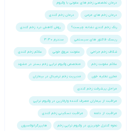
درمان تخصصی زخم های عفونی با وکیوم
درمان زخم های مزمن
درمان زخم کندی
رنگ زخم کندی نشانه چیست؟
روش کاهش درد زخم کندی
ریسک فاکتور های سیستمی
سندرم 3:30
شکاف زخم جراحی
عفونت عروق خونی
علائم زخم کندی
علائم عفونت زخم
متخصص وکیوم تراپی زخم بستر در مشهد
مخزن تخلیه خون
مدیریت زخم ترمینال در بیماران
مراحل پیشرفت زخم کندی
مراقبت از بیماران مصرف کننده وارفارین در وکیوم تراپی
مراقبت از دلمه
مراقبت تسکینی زخم کندی
نحوه کنترل خونریزی در وکیوم تراپی زخم
هایپرگرانولاسیون