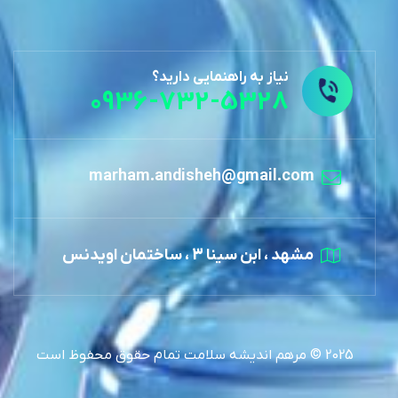
نیاز به راهنمایی دارید؟
0936-732-5328
marham.andisheh@gmail.com
مشهد ، ابن سینا 3 ، ساختمان اویدنس
2025 © مرهم اندیشه سلامت تمام حقوق محفوظ است