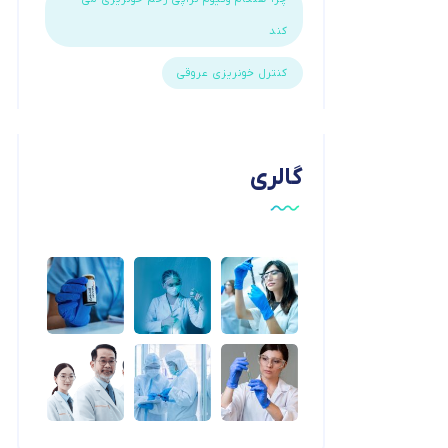
کند
کنترل خونریزی عروقی
گالری