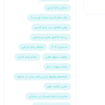
درمان زخم کندی
رنگ زخم کندی نشانه چیست؟
روش کاهش درد زخم کندی
ریسک فاکتور های سیستمی
سندرم 3:30
شکاف زخم جراحی
عفونت عروق خونی
علائم زخم کندی
علائم عفونت زخم
متخصص وکیوم تراپی زخم بستر در مشهد
مخزن تخلیه خون
مدیریت زخم ترمینال در بیماران