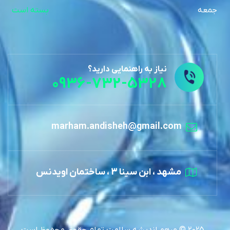
جمعه
بسته است
نیاز به راهنمایی دارید؟
0936-732-5328
marham.andisheh@gmail.com
مشهد ، ابن سینا 3 ، ساختمان اویدنس