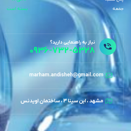
پنج شنبه
14 الی 17
جمعه
بسته است
نیاز به راهنمایی دارید؟
0936-732-5328
marham.andisheh@gmail.com
مشهد ، ابن سینا 3 ، ساختمان اویدنس