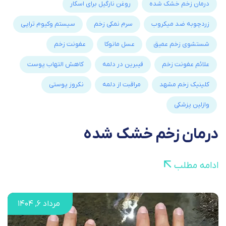
درمان زخم خشک شده
روغن نارگیل برای اسکار
زردچوبه ضد میکروب
سرم نمکی زخم
سیستم وکیوم تراپی
شستشوی زخم عمیق
عسل مانوکا
عفونت زخم
علائم عفونت زخم
فیبرین در دلمه
کاهش التهاب پوست
کلینیک زخم مشهد
مراقبت از دلمه
نکروز پوستی
وازلین پزشکی
درمان زخم خشک شده
ادامه مطلب
مرداد ۶, ۱۴۰۴