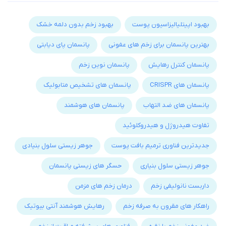
بهبود اپیتلیالیزاسیون پوست
بهبود زخم بدون دلمه خشک
بهترین پانسمان برای زخم های عفونی
پانسمان پای دیابتی
پانسمان کنترل رهایش
پانسمان نوین زخم
پانسمان های CRISPR
پانسمان های تشخیص متابولیک
پانسمان های ضد التهاب
پانسمان های هوشمند
تفاوت هیدروژل و هیدروکلوئید
جدیدترین فناوری ترمیم بافت پوست
جوهر زیستی سلول بنیادی
جوهر زیستی سلول بنیاری
حسگر های زیستی پانسمان
داربست نانولیفی زخم
درمان زخم های مزمن
راهکار های مقرون به صرفه زخم
رهایش هوشمند آنتی بیوتیک