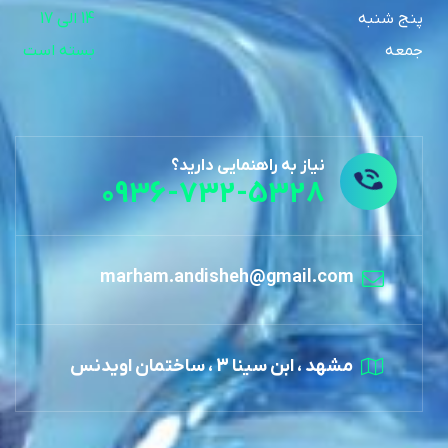
پنج شنبه
14 الی 17
جمعه
بسته است
نیاز به راهنمایی دارید؟
0936-732-5328
marham.andisheh@gmail.com
مشهد ، ابن سینا 3 ، ساختمان اویدنس