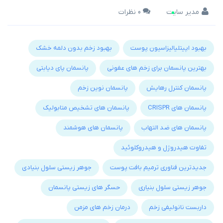
مدیر سایت
0 نظرات
بهبود اپیتلیالیزاسیون پوست
بهبود زخم بدون دلمه خشک
بهترین پانسمان برای زخم های عفونی
پانسمان پای دیابتی
پانسمان کنترل رهایش
پانسمان نوین زخم
پانسمان های CRISPR
پانسمان های تشخیص متابولیک
پانسمان های ضد التهاب
پانسمان های هوشمند
تفاوت هیدروژل و هیدروکلوئید
جدیدترین فناوری ترمیم بافت پوست
جوهر زیستی سلول بنیادی
جوهر زیستی سلول بنیاری
حسگر های زیستی پانسمان
داربست نانولیفی زخم
درمان زخم های مزمن