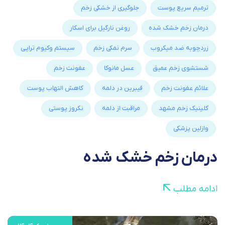
ترمیم سریع پوست
جلوگیری از خشکی زخم
درمان زخم خشک شده
روغن نارگیل برای اسکار
زردچوبه ضد میکروب
سرم نمکی زخم
سیستم وکیوم تراپی
شستشوی زخم عمیق
عسل مانوکا
عفونت زخم
علائم عفونت زخم
فیبرین در دلمه
کاهش التهاب پوست
کلینیک زخم مشهد
مراقبت از دلمه
نکروز پوستی
وازلین پزشکی
درمان زخم خشک شده
ادامه مطلب