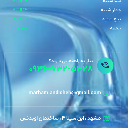
سه شنبه
14 الی 17
چهار شنبه
14 الی 17
پنج شنبه
14 الی 17
جمعه
بسته است
نیاز به راهنمایی دارید؟
0936-732-5328
marham.andisheh@gmail.com
مشهد ، ابن سینا 3 ، ساختمان اویدنس