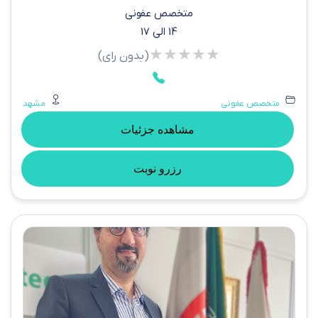
متخصص عفونی
14 الی 17
★
★
★
★
★
(بدون رای)
متخصص عفونی
مشهد
مشاهده جزئیات
رزرو نوبت