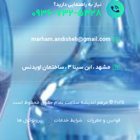
نیاز به راهنمایی دارید؟
0936-732-5328
marham.andisheh@gmail.com
مشهد ، ابن سینا 3 ، ساختمان اویدنس
2025 © مرهم اندیشه سلامت تمام حقوق محفوظ است
قوانین و مقررات
شرایط خدمات
پروتوکول ها