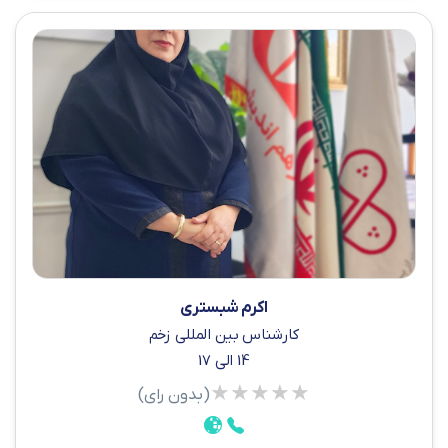
اکرم شبستری
کارشناس بین المللی زخم
14 الی 17
★
★
★
★
★
(بدون رای)