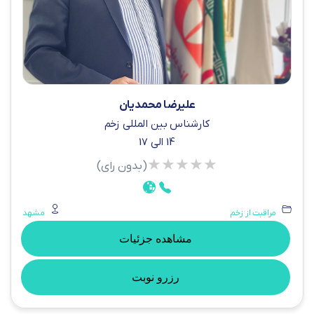
علیرضا محمدیان
کارشناس بین المللی زخم
14 الی 17
★
★
★
★
★
(بدون رای)
مراقبت از زخم
مشهد
مشاهده جزئیات
رزرو نوبت