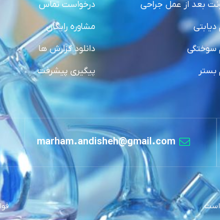
نت بعد از عمل جراحی
درخواست تماس
دیابتی
مشاوره رایگان
 سوختگی
دانلود گزارش ها
 بستر
پیگیری پیشرفت
marham.andisheh@gmail.com
قوا