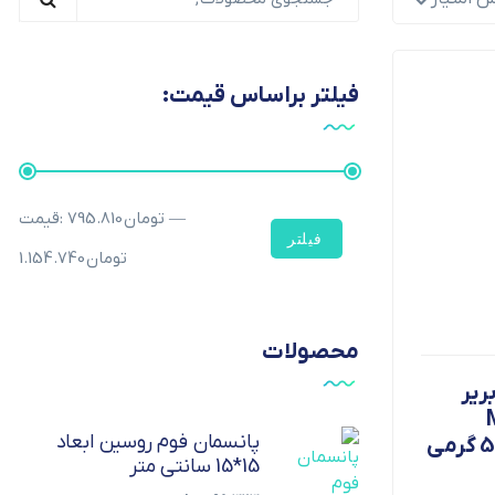
فیلتر براساس قیمت:
—
795.810 تومان
قیمت:
فیلتر
1.154.740 تومان
محصولات
بریر
M
پانسمان فوم روسین ابعاد
15*15 سانتی متر