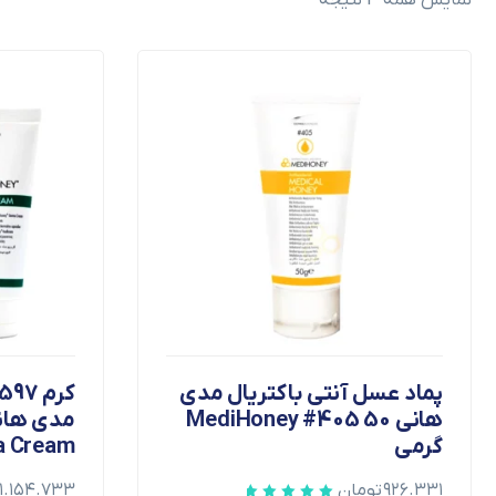
پماد عسل آنتی باکتریال مدی
هانی MediHoney #405 50
گرمی
Derma Cream سا
۹۲۶.۳۳۱
تومان
۱.۱۵۴.۷۳۳