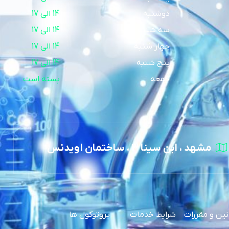
دوشنبه
14 الی 17
سه شنبه
14 الی 17
چهار شنبه
14 الی 17
پنج شنبه
14 الی 17
جمعه
بسته است
مشهد ، ابن سینا 3 ، ساختمان اویدنس
نین و مقررات
شرایط خدمات
پروتوکول ها