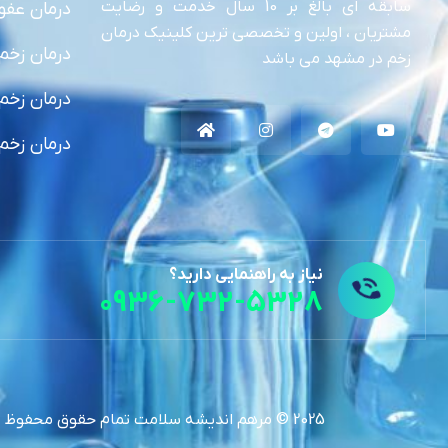
سابقه ای بالغ بر 10 سال خدمت و رضایت
درمان عفو
مشتریان ، اولین و تخصصی ترین کلینیک درمان
درمان زخم 
زخم در مشهد می باشد
درمان زخم
درمان زخم
نیاز به راهنمایی دارید؟
0936-732-5328
2025 © مرهم اندیشه سلامت تمام حقوق محفوظ است