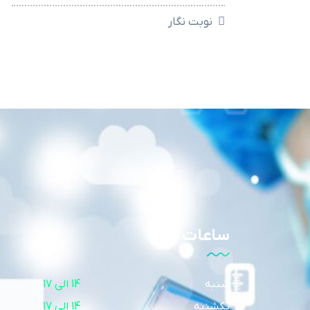
نوبت نگار
ساعات کاری
شنبه
14 الی 17
یکشنبه
14 الی 17