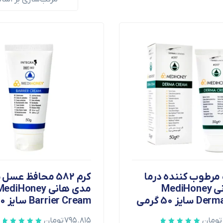
کرم 597 مرطوب کننده درما
کرم 582 محافظ عسل 
مدی هانی MediHoney
مدی هانی ediHoney
یز 50 گرمی
Barrier Cream سایز 50 گرمی
تومان
۷۹۵.۸۱۵
تومان