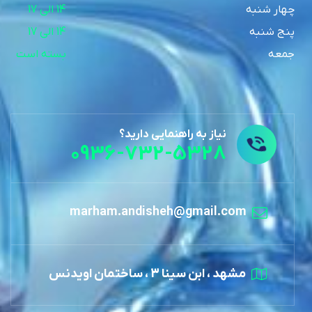
چهار شنبه
14 الی 17
پنج شنبه
14 الی 17
جمعه
بسته است
نیاز به راهنمایی دارید؟
0936-732-5328
marham.andisheh@gmail.com
مشهد ، ابن سینا 3 ، ساختمان اویدنس