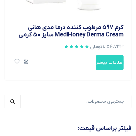
کرم 597 مرطوب کننده درما مدی هانی
MediHoney Derma Cream سایز 50 گرمی
۱.۱۵۴.۷۳۳
تومان
اطلاعات بیشتر
فیلتر براساس قیمت: