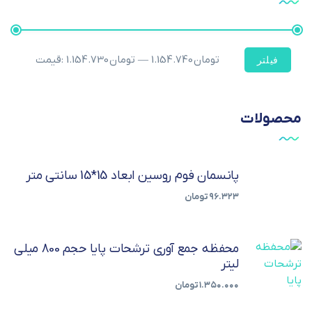
1.154.740 تومان
—
1.154.730 تومان
قیمت:
فیلتر
محصولات
پانسمان فوم روسین ابعاد 15*15 سانتی متر
۹۶.۳۲۳
تومان
محفظه جمع آوری ترشحات پایا حجم 800 میلی
لیتر
۱.۳۵۰.۰۰۰
تومان