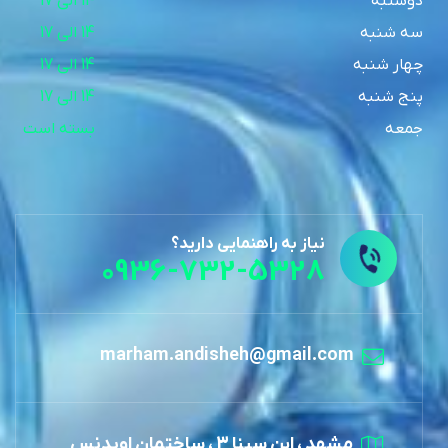
دوشنبه
14 الی 17
سه شنبه
14 الی 17
چهار شنبه
14 الی 17
پنج شنبه
14 الی 17
جمعه
بسته است
نیاز به راهنمایی دارید؟
0936-732-5328
marham.andisheh@gmail.com
مشهد ، ابن سینا 3 ، ساختمان اویدنس