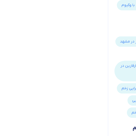
ا وکیوم
 در مشهد
رفارین در
راپی زخم
پی
خم
م