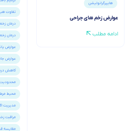
ترمیم باف
هایپرگرانولیشن
تفاوت هیدر
عوارض زخم های جراحی
درمان زخم 
ادامه مطلب
درمان زخم
عوارض پان
عوارض جان
کاهش درد
محدودیت ه
محیط مرطو
مدیریت اگ
مراقبت زخ
مقایسه قی