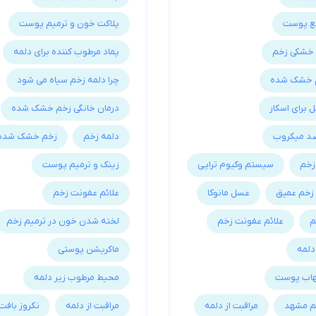
یع پوست
پلاکت خون و ترمیم پوست
ز خشکی زخم
پماد مرطوب کننده برای دلمه
م خشک شده
چرا دلمه زخم سیاه می شود
ل برای اسکار
درمان خانگی زخم خشک شده
ضد میکروب
دلمه زخم
زخم خشک شده
زخم
سیستم وکیوم تراپی
زینک و ترمیم پوست
خم عمیق
عسل مانوکا
علائم عفونت زخم
م
علائم عفونت زخم
لخته شدن خون در ترمیم زخم
دلمه
ماکریشن پوستی
هاب پوست
محیط مرطوب زیر دلمه
م مشهد
مراقبت از دلمه
مراقبت از دلمه
نکروز بافت