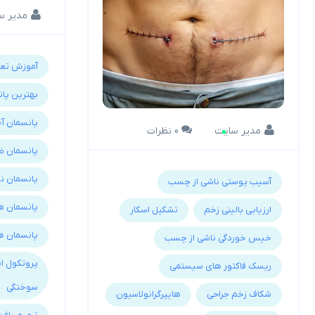
مدیر س
آموزش تعو
بهترین پا
پانسمان آن
مدیر سایت
0 نظرات
پانسمان ض
پانسمان ن
آسیب پوستی ناشی از چسب
پانسمان ه
ارزیابی بالینی زخم
تشکیل اسکار
پانسمان هی
خیس خوردگی ناشی از چسب
پروتکول اس
ریسک فاکتور های سیستمی
سوختگی
شکاف زخم جراحی
هایپرگرانولاسیون