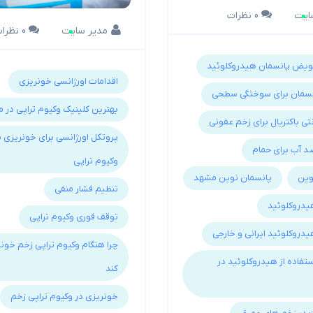
ایت
0 نظرات
مدیر سایت
0 نظرات
یض پانسمان هیدروکلوئید
اقدامات اورژانسی خونریزی
نسمان برای سوختگی سطحی
بهترین کلینیک وکیوم تراپی در 
تی باکتریال برای زخم عفونی
پروتکل اورژانسی برای خونریزی 
د آب برای حمام
وکیوم تراپی
وین
پانسمان نوین مشهد
تنظیم فشار منفی
یدروکلوئید
توقف فوری وکیوم تراپی
دروکلوئید ایرانی و خارجی
چرا هنگام وکیوم تراپی زخم خون
تفاده از هیدروکلوئید در
کند
خونریزی در وکیوم تراپی زخم