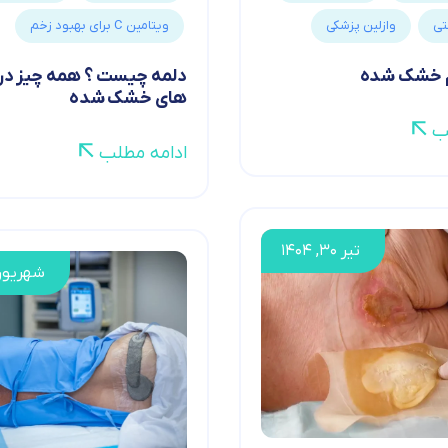
تی
وازلین پزشکی
ویتامین C برای بهبود زخم
م خشک شده
دلمه چیست ؟ همه چیز درب
های خشک شده
ب
ادامه مطلب
تیر ۳۰, ۱۴۰۴
شهریور ۹, ۰۲