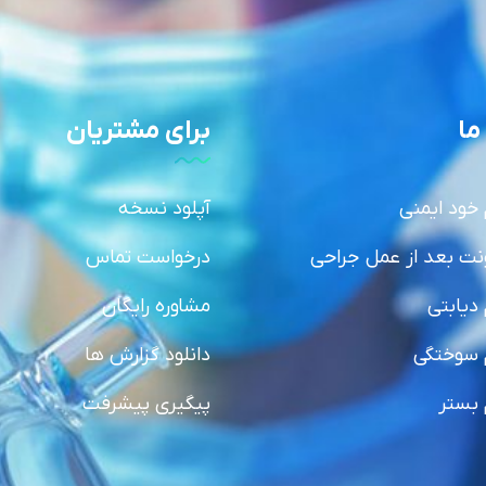
ما
برای مشتریان
 خود ایمنی
آپلود نسخه
نت بعد از عمل جراحی
درخواست تماس
دیابتی
مشاوره رایگان
 سوختگی
دانلود گزارش ها
 بستر
پیگیری پیشرفت