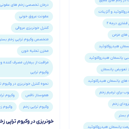
ت در زخم های عمیق
درمان تخصصی زخم های عفونی ب
وکلوئید و آلژینات
عفونت عروق خونی
فشاری درجه 2
کنترل خونریزی عروقی
 های مزمن
متخصص وکیوم تراپی زخم بستر
سمان هیدروکلوئید
مخزن تخلیه خون
بی پانسمان هیدروکلوئید
مراقبت از بیماران مصرف کننده وا
 تعویض پانسمان
وکیوم تراپی
ای پانسمان هیدرکلوئید
نحوه کنترل خونریزی در وکیوم ت
ب برای ترمیم زخم
هموستاز ناقص
وکیوم ترا
زودای زخم
وکیوم تراپی زخم
وکیوم ز
م بستر
خونریزی در وکیوم تراپی زخ
مت پانسمان هیدروکلوئید