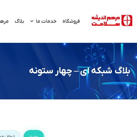
فروشگاه
خدمات ما
بلاگ
مرهم
بلاگ شبکه ای – چهار ستونه
همه
انواع زخم