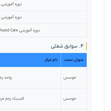
دوره آموزشی Stome Care
دوره آموزشی Urinary Care
دوره آموزشی Advanced Wound Care
۴. سوابق شغلی
عنوان سمت
نام مرکز
موسس
واحد زخ
موسس
کلینیک زخم مر