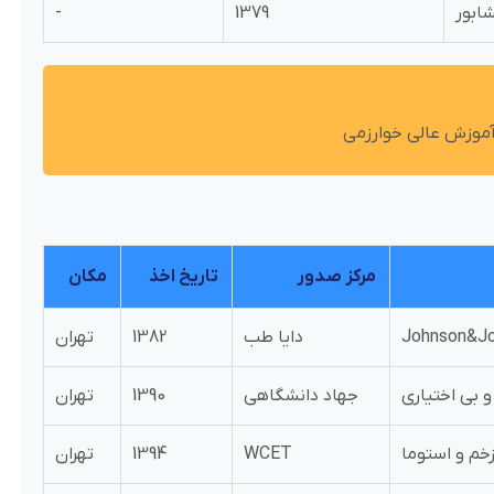
ابور
1379
-
مرکز صدور
تاریخ اخذ
مکان
دایا طب
1382
تهران
و بی اختیاری
جهاد دانشگاهی
1390
تهران
زخم و استوما
WCET
1394
تهران