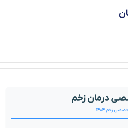
ان
صی درمان زخم
صی زخم ۱۴۰۴