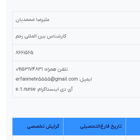
علیرضا محمدیان
کارشناس بین المللی زخم
8661565
تلفن همراه: 09153174831
ایمیل: erfanmehr5555@gmail.com
آی دی اینستاگرام: e.t.nurse
تاریخ فارغ‌التحصیلی
گرایش تخصصی