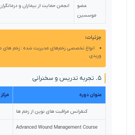
عضو
انجمن حمایت از بیماران و درمانگران
موسسین
جزئیات:
انواع تخصصی زخم‌های مدیریت شده : زخم های دی
وریدی
۵. تجربه تدریس و سخنرانی
عنوان دوره
مرکز
کنفرانس مراقبت های نوین از زخم ها
Advanced Wound Management Course