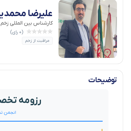
علیرضا محمدی
کارشناس بین المللی زخم
✯
✯
✯
✯
✯
(0 رای)
مراقبت از زخم
توضیحات
رزومه تخص
انجمن تخص