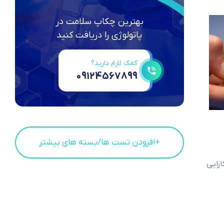
بهترین چکاپ سلامت در
پاتولوژی را دریافت کنید
کمک لازم دارید؟
09124567899
+افزودن تست ها/بسته های بیشتر
ارایی