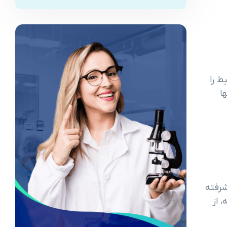
ط را
ا
 پیشرفته
 از