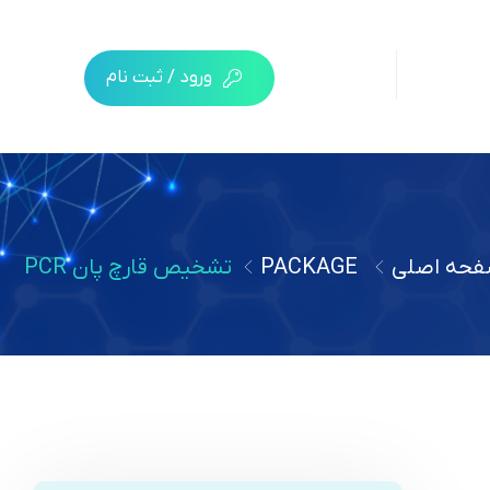
ورود / ثبت نام
حه اصلی
PACKAGE
تشخیص قارچ پان PCR