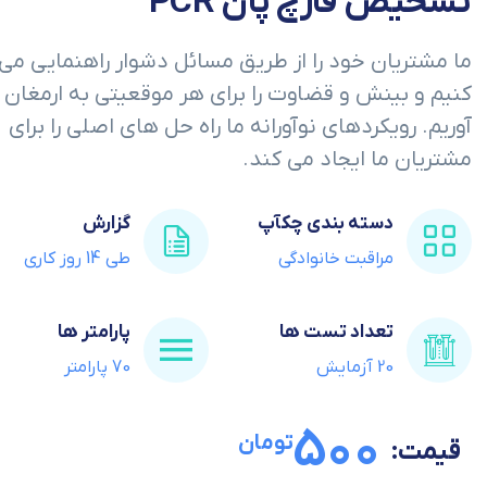
تشخیص قارچ پان PCR
ما مشتریان خود را از طریق مسائل دشوار راهنمایی می
کنیم و بینش و قضاوت را برای هر موقعیتی به ارمغان 
آوریم. رویکردهای نوآورانه ما راه حل های اصلی را برای
مشتریان ما ایجاد می کند.
دسته بندی چکآپ
گزارش
مراقبت خانوادگی
طی 14 روز کاری
تعداد تست ها
پارامتر ها
20 آزمایش
70 پارامتر
500
تومان
قیمت: