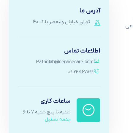
آدرس ما
تهران خیابان ولیعصر پلاک 40
می
اطلاعات تماس
Patholab@servicecare.com
09124567899
ساعات کاری
شنبه تا پنج شنبه 7 تا 6
جمعه تعطیل