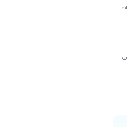
ات
ری