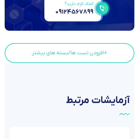
کمک لازم دارید؟
09124567899
+افزودن تست ها/بسته های بیشتر
آزمایشات
مرتبط