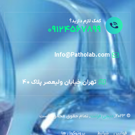
کمک لازم دارید؟
09124567899
Info@Patholab.com
تهران خیابان ولیعصر پلاک 40
© 2023,
دیجی فرانت
, تمام حقوق محفوظ است
قوانین
شرایط
پروتوکول ها