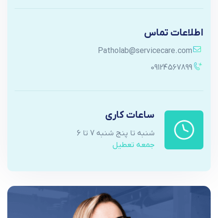
اطلاعات تماس
Patholab@servicecare.com
09124567899
ساعات کاری
شنبه تا پنج شنبه 7 تا 6
جمعه تعطیل