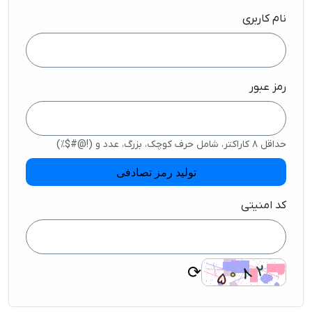
نام کاربری
رمز عبور
حداقل ۸ کاراکتر، شامل حرف کوچک، بزرگ، عدد و (!@#$%)
تولید رمز تصادفی
کد امنیتی
⟳